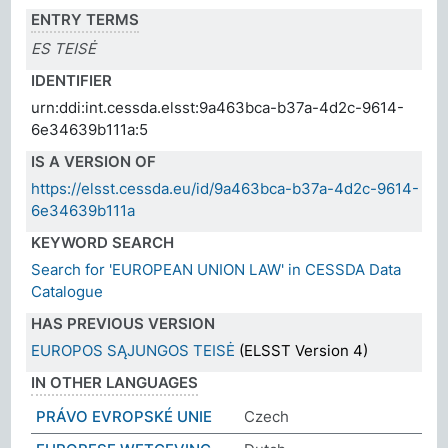
ENTRY TERMS
ES TEISĖ
IDENTIFIER
urn:ddi:int.cessda.elsst:9a463bca-b37a-4d2c-9614-
6e34639b111a:5
IS A VERSION OF
https://elsst.cessda.eu/id/9a463bca-b37a-4d2c-9614-
6e34639b111a
KEYWORD SEARCH
Search for 'EUROPEAN UNION LAW' in CESSDA Data
Catalogue
HAS PREVIOUS VERSION
EUROPOS SĄJUNGOS TEISĖ
(ELSST Version 4)
IN OTHER LANGUAGES
PRÁVO EVROPSKÉ UNIE
Czech