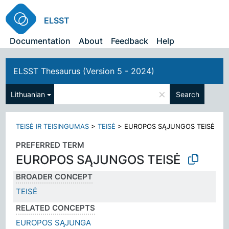
ELSST
Documentation
About
Feedback
Help
ELSST Thesaurus (Version 5 - 2024)
×
Lithuanian
Search
TEISĖ IR TEISINGUMAS
>
TEISĖ
>
EUROPOS SĄJUNGOS TEISĖ
PREFERRED TERM
EUROPOS SĄJUNGOS TEISĖ
BROADER CONCEPT
TEISĖ
RELATED CONCEPTS
EUROPOS SĄJUNGA