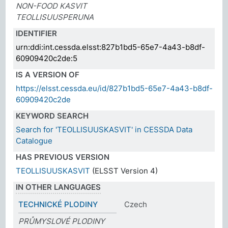
NON-FOOD KASVIT
TEOLLISUUSPERUNA
IDENTIFIER
urn:ddi:int.cessda.elsst:827b1bd5-65e7-4a43-b8df-
60909420c2de:5
IS A VERSION OF
https://elsst.cessda.eu/id/827b1bd5-65e7-4a43-b8df-
60909420c2de
KEYWORD SEARCH
Search for 'TEOLLISUUSKASVIT' in CESSDA Data
Catalogue
HAS PREVIOUS VERSION
TEOLLISUUSKASVIT
(ELSST Version 4)
IN OTHER LANGUAGES
TECHNICKÉ PLODINY
Czech
PRŮMYSLOVÉ PLODINY