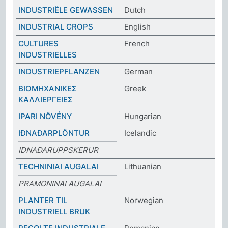
INDUSTRIËLE GEWASSEN
Dutch
INDUSTRIAL CROPS
English
CULTURES
French
INDUSTRIELLES
INDUSTRIEPFLANZEN
German
ΒΙΟΜΗΧΑΝΙΚΕΣ
Greek
ΚΑΛΛΙΕΡΓΕΙΕΣ
IPARI NÖVÉNY
Hungarian
IÐNAÐARPLÖNTUR
Icelandic
IÐNAÐARUPPSKERUR
TECHNINIAI AUGALAI
Lithuanian
PRAMONINAI AUGALAI
PLANTER TIL
Norwegian
INDUSTRIELL BRUK