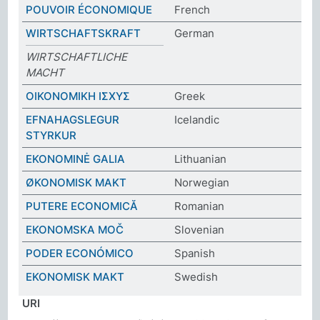
POUVOIR ÉCONOMIQUE
French
WIRTSCHAFTSKRAFT
German
WIRTSCHAFTLICHE
MACHT
ΟΙΚΟΝΟΜΙΚΗ ΙΣΧΥΣ
Greek
EFNAHAGSLEGUR
Icelandic
STYRKUR
EKONOMINĖ GALIA
Lithuanian
ØKONOMISK MAKT
Norwegian
PUTERE ECONOMICĂ
Romanian
EKONOMSKA MOČ
Slovenian
PODER ECONÓMICO
Spanish
EKONOMISK MAKT
Swedish
URI