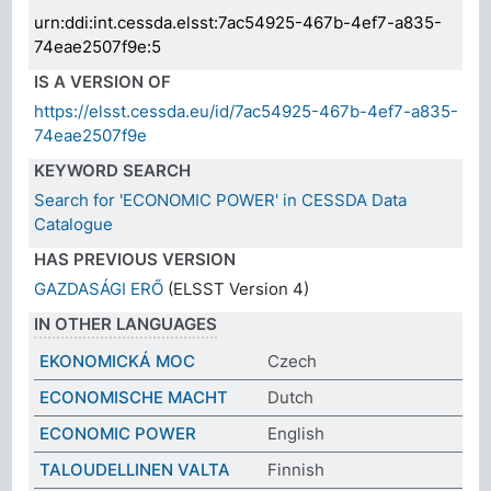
urn:ddi:int.cessda.elsst:7ac54925-467b-4ef7-a835-
74eae2507f9e:5
IS A VERSION OF
https://elsst.cessda.eu/id/7ac54925-467b-4ef7-a835-
74eae2507f9e
KEYWORD SEARCH
Search for 'ECONOMIC POWER' in CESSDA Data
Catalogue
HAS PREVIOUS VERSION
GAZDASÁGI ERŐ
(ELSST Version 4)
IN OTHER LANGUAGES
EKONOMICKÁ MOC
Czech
ECONOMISCHE MACHT
Dutch
ECONOMIC POWER
English
TALOUDELLINEN VALTA
Finnish