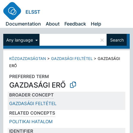
ELSST
Documentation
About
Feedback
Help
×
Any language
Search
KÖZGAZDASÁGTAN
>
GAZDASÁGI FELTÉTEL
>
GAZDASÁGI
ERŐ
PREFERRED TERM
GAZDASÁGI ERŐ
BROADER CONCEPT
GAZDASÁGI FELTÉTEL
RELATED CONCEPTS
POLITIKAI HATALOM
IDENTIFIER