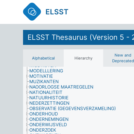
MANAGEMENT
MASSA-OBSERVATIE
ELSST
MEDISCHE WETENSCHAPPEN
MENSELIJK GEDRAG
MENSENRECHTENSCHENDINGEN
METHODOLOGIE
MIDDELEN
ELSST Thesaurus (Version 5 - 
MIGRANTEN
MILIEU
MILIEUVERONTREINIGING
MILIEUWETENSCHAPPEN
New and
Alphabetical
Hierarchy
MILITAIRE OPERATIES
Deprecated
MISDRIJVEN
MODELLLERING
MOTIVATIE
MUZIKANTEN
NAOORLOGSE MAATREGELEN
NATIONALITEIT
NATUURHISTORIE
NEDERZETTINGEN
OBSERVATIE (GEGEVENSVERZAMELING)
ONDERHOUD
ONDERNEMINGEN
ONDERWIJSVELD
ONDERZOEK