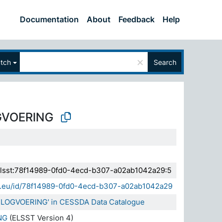
Documentation
About
Feedback
Help
×
tch
Search
VOERING
.elsst:78f14989-0fd0-4ecd-b307-a02ab1042a29:5
sda.eu/id/78f14989-0fd0-4ecd-b307-a02ab1042a29
RLOGVOERING' in CESSDA Data Catalogue
NG
(ELSST Version 4)