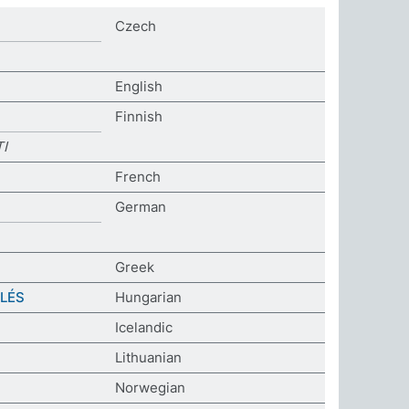
Czech
English
Finnish
I
French
German
Greek
ELÉS
Hungarian
Icelandic
Lithuanian
Norwegian