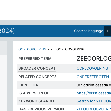
2024)
Content language
Du
OORLOGVOERING
>
ZEEOORLOGVOERING
ZEEOORLOG
PREFERRED TERM
BROADER CONCEPT
OORLOGVOERING
RELATED CONCEPTS
ONDERZEEBOTEN
IDENTIFIER
urn:ddi:int.cessda
IS A VERSION OF
https://elsst.ces
KEYWORD SEARCH
Search for 'ZEEOO
HAS PREVIOUS VERSION
ZEEOORLOGVOERI