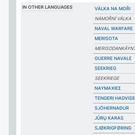
IN OTHER LANGUAGES
VÁLKA NA MOŘI
NÁMOŘNÍ VÁLKA
NAVAL WARFARE
MERISOTA
MERISODANKÄYNT
GUERRE NAVALE
SEEKRIEG
SEEKRIEGE
ΝΑΥΜΑΧΙΕΣ
TENGERI HADVIS
SJÓHERNAÐUR
JŪRŲ KARAS
SJØKRIGFØRING