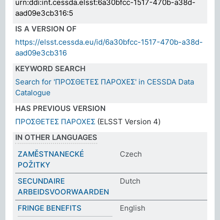
urn:ddi:int.cessda.elsst:6a30bfcc-1517-470b-a38d-
aad09e3cb316:5
IS A VERSION OF
https://elsst.cessda.eu/id/6a30bfcc-1517-470b-a38d-
aad09e3cb316
KEYWORD SEARCH
Search for 'ΠΡΟΣΘΕΤΕΣ ΠΑΡΟΧΕΣ' in CESSDA Data
Catalogue
HAS PREVIOUS VERSION
ΠΡΟΣΘΕΤΕΣ ΠΑΡΟΧΕΣ
(ELSST Version 4)
IN OTHER LANGUAGES
ZAMĚSTNANECKÉ
Czech
POŽITKY
SECUNDAIRE
Dutch
ARBEIDSVOORWAARDEN
FRINGE BENEFITS
English