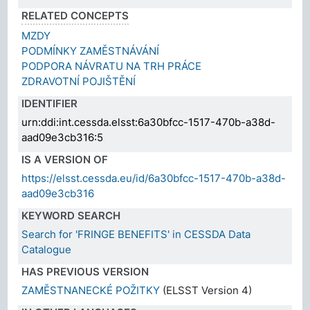
RELATED CONCEPTS
MZDY
PODMÍNKY ZAMĚSTNÁVÁNÍ
PODPORA NÁVRATU NA TRH PRÁCE
ZDRAVOTNÍ POJIŠTĚNÍ
IDENTIFIER
urn:ddi:int.cessda.elsst:6a30bfcc-1517-470b-a38d-
aad09e3cb316:5
IS A VERSION OF
https://elsst.cessda.eu/id/6a30bfcc-1517-470b-a38d-
aad09e3cb316
KEYWORD SEARCH
Search for 'FRINGE BENEFITS' in CESSDA Data
Catalogue
HAS PREVIOUS VERSION
ZAMĚSTNANECKÉ POŽITKY
(ELSST Version 4)