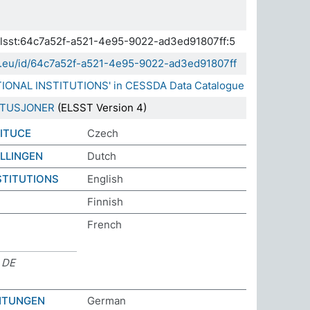
.elsst:64c7a52f-a521-4e95-9022-ad3ed91807ff:5
da.eu/id/64c7a52f-a521-4e95-9022-ad3ed91807ff
TIONAL INSTITUTIONS' in CESSDA Data Catalogue
ITUSJONER
(ELSST Version 4)
TITUCE
Czech
LLINGEN
Dutch
STITUTIONS
English
Finnish
French
 DE
HTUNGEN
German