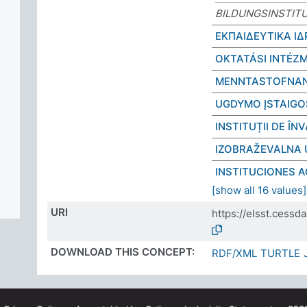
BILDUNGSINSTIT
ΕΚΠΑΙΔΕΥΤΙΚΑ Ι
OKTATÁSI INTÉZ
MENNTASTOFNAN
UGDYMO ĮSTAIGO
INSTITUȚII DE Î
IZOBRAŽEVALNA
INSTITUCIONES 
[show all 16 values]
URI
https://elsst.cess
DOWNLOAD THIS CONCEPT:
RDF/XML
TURTLE