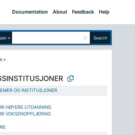
Documentation
About
Feedback
Help
×
ian
Search
R
>
SINSTITUSJONER
EMER OG INSTITUSJONER
OR HØYERE UTDANNING
FOR VOKSENOPPLÆRING
RE