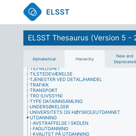
SPESIELL UNDERVISNING
SPESIELLE GRUPPERS RETTIGHETER
ELSST
SPORT
SPRÅKFORMER
STATLIG KONTROLL
STØRRELSE
STRUKTURELLE ELEMENTER (BYGNINGER)
ELSST Thesaurus (Version 5 - 
STUDENTER
SYKDOMMER
SYMPTOMER
New and
TEKNISK INFRASTRUKTUR
Alphabetical
Hierarchy
Deprecated
TID
TILFREDSHET
TILSTEDEVÆRELSE
TJENESTER VED DETALJHANDEL
TRAFIKK
TRANSPORT
TRO (LIVSSYN)
TYPE DATAINNSAMLING
UNDERSØKELSER
UNIVERSITETS OG HØYSKOLEUTDANNET
UTDANNING
AVSTRAFFELSE I SKOLEN
FAGUTDANNING
KVALITET PÅ UTDANNING