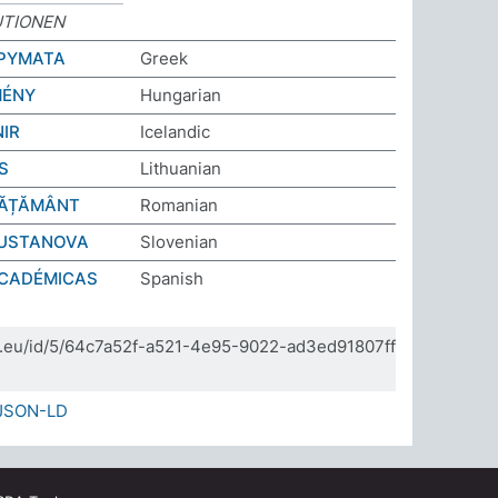
UTIONEN
ΔΡΥΜΑΤΑ
Greek
MÉNY
Hungarian
IR
Icelandic
S
Lithuanian
NVĂȚĂMÂNT
Romanian
 USTANOVA
Slovenian
ACADÉMICAS
Spanish
da.eu/id/5/64c7a52f-a521-4e95-9022-ad3ed91807ff
JSON-LD