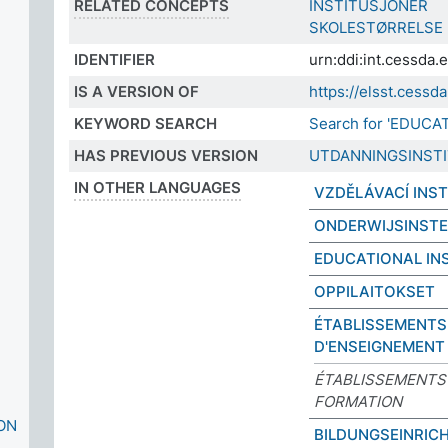
RELATED CONCEPTS
INSTITUSJONER
SKOLESTØRRELSE
IDENTIFIER
urn:ddi:int.cessda
IS A VERSION OF
https://elsst.cess
KEYWORD SEARCH
Search for 'EDUCA
HAS PREVIOUS VERSION
UTDANNINGSINST
IN OTHER LANGUAGES
VZDĚLÁVACÍ INS
ONDERWIJSINSTE
EDUCATIONAL IN
OPPILAITOKSET
ÉTABLISSEMENTS
D'ENSEIGNEMENT
ÉTABLISSEMENTS
FORMATION
ON
BILDUNGSEINRIC