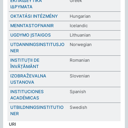
ΕΚΠΑΙΔΕΥΤΙΚΑ
Greek
ΙΔΡΥΜΑΤΑ
OKTATÁSI INTÉZMÉNY
Hungarian
MENNTASTOFNANIR
Icelandic
UGDYMO ĮSTAIGOS
Lithuanian
UTDANNINGSINSTITUSJO
Norwegian
NER
INSTITUȚII DE
Romanian
ÎNVĂȚĂMÂNT
IZOBRAŽEVALNA
Slovenian
USTANOVA
INSTITUCIONES
Spanish
ACADÉMICAS
UTBILDNINGSINSTITUTIO
Swedish
NER
URI