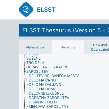
DELAVEC, KI OPRAVLJA DELO NA DOMU
DELO IN ZAPOSLOVANJE
ELSST
BREZPOSELNOST
DELO
DELOVNA SILA
DELOVNE RAZMERE
DELOVNO RAZMERJE
ELSST Thesaurus (Version 5 - 
EKONOMIKA DELA
GOSPODARSKA DEJAVNOST
OSEBJE
OTROŠKO DELO
New and
Alphabetical
Hierarchy
POGOJI ZA ZAPOSLITEV
Deprecated
POKLIC
SUŽENJ
TRG DELA
UPRAVLJANJE S KADRI
ZAPOSLITEV
DELITEV DELOVNEGA MESTA
DELO NA ČRNO
DELO NA DALJAVO
DELO NA DOMU
DELOVNE IZKUŠNJE
DODATNA ZAPOSLITEV
HIBRIDNO DELO
MENJAVA ZAPOSLITVE