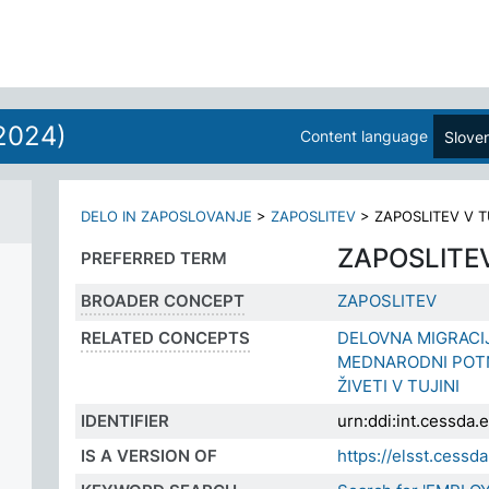
2024)
Content language
Slove
DELO IN ZAPOSLOVANJE
>
ZAPOSLITEV
>
ZAPOSLITEV V T
ZAPOSLITEV
PREFERRED TERM
BROADER CONCEPT
ZAPOSLITEV
RELATED CONCEPTS
DELOVNA MIGRACI
MEDNARODNI POT
ŽIVETI V TUJINI
IDENTIFIER
urn:ddi:int.cessda
IS A VERSION OF
https://elsst.cess