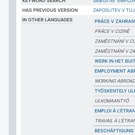
KEYWORD SEARCH
Search for 'EMPLO
HAS PREVIOUS VERSION
ZAPOSLITEV V TUJ
IN OTHER LANGUAGES
PRÁCE V ZAHRAN
PRÁCE V CIZINĚ
ZAMĚSTNÁNÍ V CI
ZAMĚSTNÁNÍ V ZA
WERK IN HET BU
EMPLOYMENT AB
WORKING ABROA
TYÖSKENTELY UL
ULKOMAANTYÖ
EMPLOI À L'ÉTRA
TRAVAIL À L'ÉTR
BESCHÄFTIGUNG 