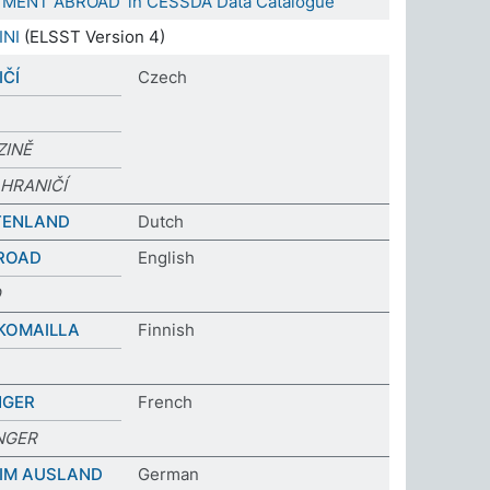
YMENT ABROAD' in CESSDA Data Catalogue
INI
(ELSST Version 4)
IČÍ
Czech
ZINĚ
HRANIČÍ
ITENLAND
Dutch
ROAD
English
D
KOMAILLA
Finnish
NGER
French
ANGER
IM AUSLAND
German