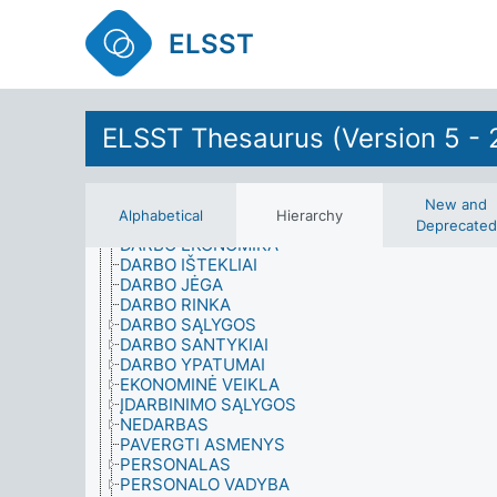
BAŽNYČIA IR VALSTYBĖ
BENDRADARBIAVIMAS
ELSST
BENDRUOMENIU RAIDA
BIOLOGIJA
BIUDŽETAS
BRITANIJOS ISTORIJA
BUTO NUOMININKAI
ELSST Thesaurus (Version 5 - 
CHEMINĖS MEDŽIAGOS
CIVILINIS STATUSAS
DAINININKAI
DALYVAVIMAS
New and
Alphabetical
Hierarchy
DARBAS IR UŽIMTUMAS
Deprecated
DARBO EKONOMIKA
DARBO IŠTEKLIAI
DARBO JĖGA
DARBO RINKA
DARBO SĄLYGOS
DARBO SANTYKIAI
DARBO YPATUMAI
EKONOMINĖ VEIKLA
ĮDARBINIMO SĄLYGOS
NEDARBAS
PAVERGTI ASMENYS
PERSONALAS
PERSONALO VADYBA