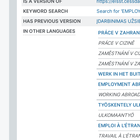
IS A VERSION OF
https://elsst.cess
KEYWORD SEARCH
Search for 'EMPLO
HAS PREVIOUS VERSION
ĮDARBINIMAS UŽSI
IN OTHER LANGUAGES
PRÁCE V ZAHRAN
PRÁCE V CIZINĚ
ZAMĚSTNÁNÍ V CI
ZAMĚSTNÁNÍ V ZA
WERK IN HET BU
EMPLOYMENT AB
WORKING ABROA
TYÖSKENTELY UL
ULKOMAANTYÖ
EMPLOI À L'ÉTRA
TRAVAIL À L'ÉTR