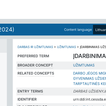
2024)
Content language
Lithua
DARBAS IR UŽIMTUMAS
>
UŽIMTUMAS
>
ĮDARBINIMAS UŽ
ĮDARBINIMA
PREFERRED TERM
BROADER CONCEPT
UŽIMTUMAS
RELATED CONCEPTS
DARBO JĖGOS MIG
GYVENIMAS UŽSIE
TARPTAUTINĖS KE
ENTRY TERMS
DARBAS UŽSIENYJ
IDENTIFIER
urn:ddi:int.cessda