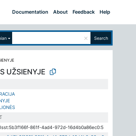
Documentation
About
Feedback
Help
×
nian
Search
SIENYJE
S UŽSIENYJE
RACIJA
NYJE
LIONĖS
E
.elsst:5b3f166f-861f-4ad4-972d-16d4b0a86ec0:5