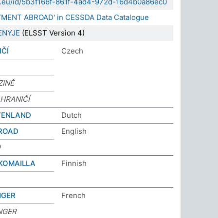
da.eu/id/5b3f166f-861f-4ad4-972d-16d4b0a86ec0
YMENT ABROAD' in CESSDA Data Catalogue
ENYJE
(ELSST Version 4)
IČÍ
Czech
ZINĚ
HRANIČÍ
ITENLAND
Dutch
ROAD
English
D
KOMAILLA
Finnish
NGER
French
ANGER