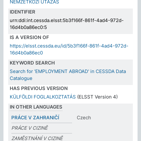
NEMZETKÖZI UTAZÁS
IDENTIFIER
urn:ddi:int.cessda.elsst:5b3f166f-861f-4ad4-972d-
16d4b0a86ec0:5
IS A VERSION OF
https://elsst.cessda.eu/id/5b3f166f-861f-4ad4-972d-
16d4b0a86ec0
KEYWORD SEARCH
Search for 'EMPLOYMENT ABROAD' in CESSDA Data
Catalogue
HAS PREVIOUS VERSION
KÜLFÖLDI FOGLALKOZTATÁS
(ELSST Version 4)
IN OTHER LANGUAGES
PRÁCE V ZAHRANIČÍ
Czech
PRÁCE V CIZINĚ
ZAMĚSTNÁNÍ V CIZINĚ