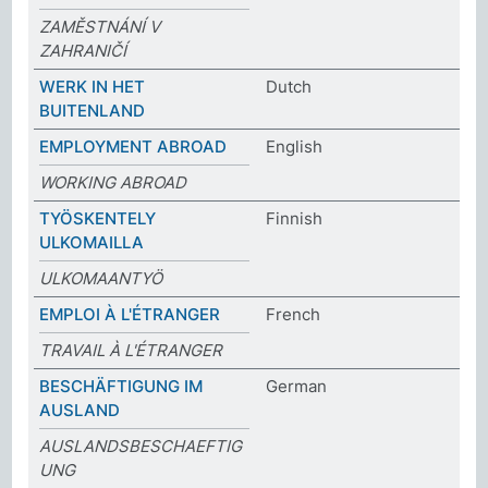
ZAMĚSTNÁNÍ V
ZAHRANIČÍ
WERK IN HET
Dutch
BUITENLAND
EMPLOYMENT ABROAD
English
WORKING ABROAD
TYÖSKENTELY
Finnish
ULKOMAILLA
ULKOMAANTYÖ
EMPLOI À L'ÉTRANGER
French
TRAVAIL À L'ÉTRANGER
BESCHÄFTIGUNG IM
German
AUSLAND
AUSLANDSBESCHAEFTIG
UNG