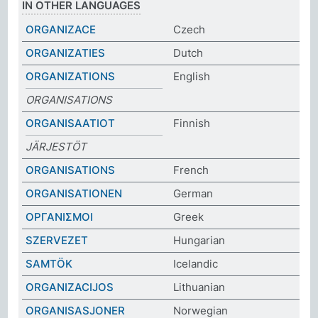
IN OTHER LANGUAGES
ORGANIZACE
Czech
ORGANIZATIES
Dutch
ORGANIZATIONS
English
ORGANISATIONS
ORGANISAATIOT
Finnish
JÄRJESTÖT
ORGANISATIONS
French
ORGANISATIONEN
German
ΟΡΓΑΝΙΣΜΟΙ
Greek
SZERVEZET
Hungarian
SAMTÖK
Icelandic
ORGANIZACIJOS
Lithuanian
ORGANISASJONER
Norwegian