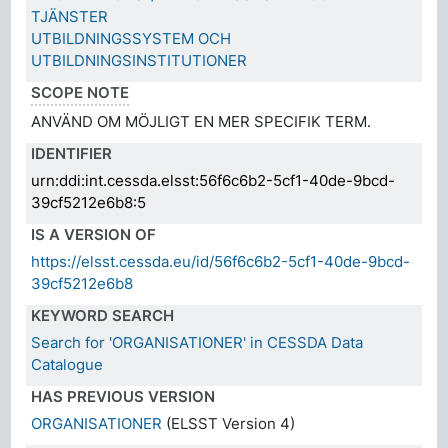
TJÄNSTER
UTBILDNINGSSYSTEM OCH
UTBILDNINGSINSTITUTIONER
SCOPE NOTE
ANVÄND OM MÖJLIGT EN MER SPECIFIK TERM.
IDENTIFIER
urn:ddi:int.cessda.elsst:56f6c6b2-5cf1-40de-9bcd-
39cf5212e6b8:5
IS A VERSION OF
https://elsst.cessda.eu/id/56f6c6b2-5cf1-40de-9bcd-
39cf5212e6b8
KEYWORD SEARCH
Search for 'ORGANISATIONER' in CESSDA Data
Catalogue
HAS PREVIOUS VERSION
ORGANISATIONER
(ELSST Version 4)