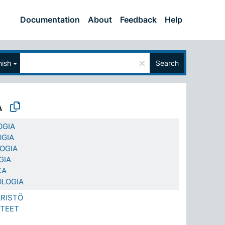
Documentation
About
Feedback
Help
×
nish
Search
A
OGIA
OGIA
OGIA
GIA
KA
OLOGIA
ÄRISTÖ
ETEET