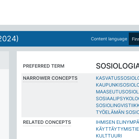
2024)
Content language
Fin
SOSIOLOGI
PREFERRED TERM
NARROWER CONCEPTS
KASVATUSSOSIOL
KAUPUNKISOSIOL
MAASEUTUSOSIOL
SOSIAALIPSYKOLO
SOSIOLINGVISTIIK
TYÖELÄMÄN SOSI
RELATED CONCEPTS
IHMISEN ELINYMP
KÄYTTÄYTYMISTI
KULTTUURI