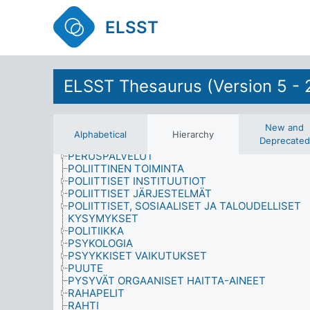
OPETUSHALLINTO JA KOULUTUSSUUNNITTELU
OPISKELIJAT JA KOULULAISET
ELSST
OPPIMATERIAALI
OPPIMINEN
ORGANISAATIOT
OSALLISTUMINEN
OTANTAMENETELMÄT
ELSST Thesaurus (Version 5 - 
PAKOTTEET
PALKANLISÄT
PERHEENJÄSENET JA SUKULAISET
New and
PERHEET
Alphabetical
Hierarchy
Deprecated
PERSOONALLISUUS
PERUSPALVELUT
POLIITTINEN TOIMINTA
POLIITTISET INSTITUUTIOT
POLIITTISET JÄRJESTELMÄT
POLIITTISET, SOSIAALISET JA TALOUDELLISET
KYSYMYKSET
POLITIIKKA
PSYKOLOGIA
PSYYKKISET VAIKUTUKSET
PUUTE
PYSYVÄT ORGAANISET HAITTA-AINEET
RAHAPELIT
RAHTI