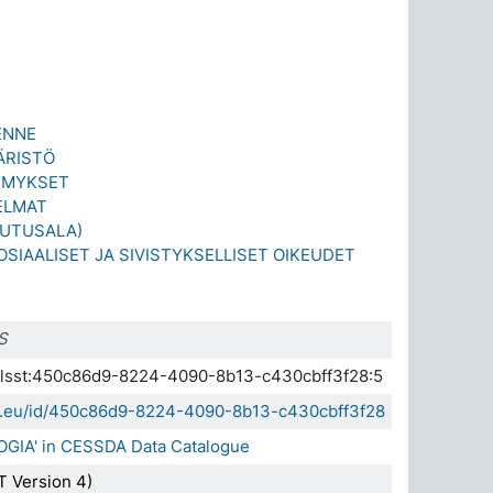
ENNE
ÄRISTÖ
YMYKSET
ELMAT
LUTUSALA)
OSIAALISET JA SIVISTYKSELLISET OIKEUDET
S
a.elsst:450c86d9-8224-4090-8b13-c430cbff3f28:5
sda.eu/id/450c86d9-8224-4090-8b13-c430cbff3f28
OGIA' in CESSDA Data Catalogue
 Version 4)