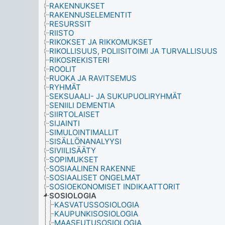
RAKENNUKSET
RAKENNUSELEMENTIT
RESURSSIT
RIISTO
RIKOKSET JA RIKKOMUKSET
RIKOLLISUUS, POLIISITOIMI JA TURVALLISUUS
RIKOSREKISTERI
ROOLIT
RUOKA JA RAVITSEMUS
RYHMÄT
SEKSUAALI- JA SUKUPUOLIRYHMÄT
SENIILI DEMENTIA
SIIRTOLAISET
SIJAINTI
SIMULOINTIMALLIT
SISÄLLÖNANALYYSI
SIVIILISÄÄTY
SOPIMUKSET
SOSIAALINEN RAKENNE
SOSIAALISET ONGELMAT
SOSIOEKONOMISET INDIKAATTORIT
SOSIOLOGIA
KASVATUSSOSIOLOGIA
KAUPUNKISOSIOLOGIA
MAASEUTUSOSIOLOGIA