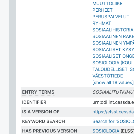
MUUTTOLIIKE
PERHEET
PERUSPALVELUT
RYHMÄT
SOSIAALIHISTORIA
SOSIAALINEN RAK
SOSIAALINEN YMP
SOSIAALISET KYS
SOSIAALISET ONG
SOSIOLOGIA (KOU
TALOUDELLISET, S
VÄESTÖTIEDE
[show all 18 values]
ENTRY TERMS
SOSIAALITUTKIMU
IDENTIFIER
urn:ddi:int.cessd
IS A VERSION OF
https://elsst.ces
KEYWORD SEARCH
Search for 'SOSIOL
HAS PREVIOUS VERSION
SOSIOLOGIA
(ELSST