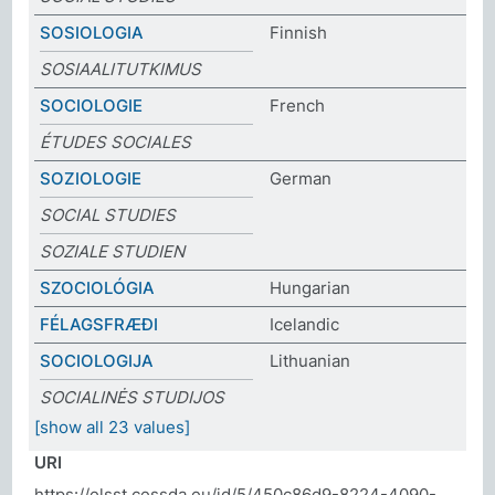
SOSIOLOGIA
Finnish
SOSIAALITUTKIMUS
SOCIOLOGIE
French
ÉTUDES SOCIALES
SOZIOLOGIE
German
SOCIAL STUDIES
SOZIALE STUDIEN
SZOCIOLÓGIA
Hungarian
FÉLAGSFRÆÐI
Icelandic
SOCIOLOGIJA
Lithuanian
SOCIALINĖS STUDIJOS
[show all 23 values]
URI
https://elsst.cessda.eu/id/5/450c86d9-8224-4090-