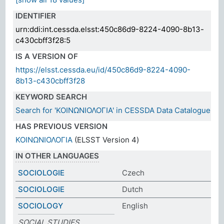
IDENTIFIER
urn:ddi:int.cessda.elsst:450c86d9-8224-4090-8b13-
c430cbff3f28:5
IS A VERSION OF
https://elsst.cessda.eu/id/450c86d9-8224-4090-
8b13-c430cbff3f28
KEYWORD SEARCH
Search for 'ΚΟΙΝΩΝΙΟΛΟΓΙΑ' in CESSDA Data Catalogue
HAS PREVIOUS VERSION
ΚΟΙΝΩΝΙΟΛΟΓΙΑ
(ELSST Version 4)
IN OTHER LANGUAGES
SOCIOLOGIE
Czech
SOCIOLOGIE
Dutch
SOCIOLOGY
English
SOCIAL STUDIES