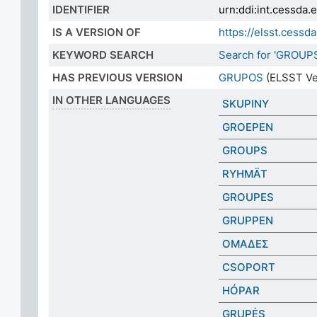
IDENTIFIER
urn:ddi:int.cessda
IS A VERSION OF
https://elsst.ces
KEYWORD SEARCH
Search for 'GROUP
HAS PREVIOUS VERSION
GRUPOS
(ELSST Ve
IN OTHER LANGUAGES
SKUPINY
GROEPEN
GROUPS
RYHMÄT
GROUPES
GRUPPEN
ΟΜΑΔΕΣ
CSOPORT
HÓPAR
GRUPĖS