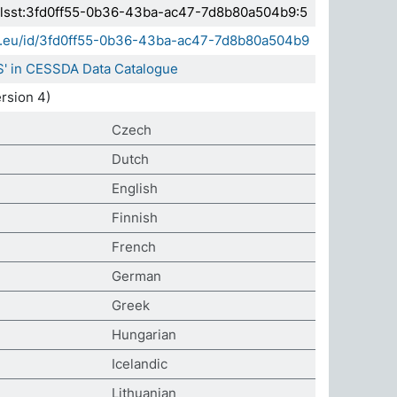
.elsst:3fd0ff55-0b36-43ba-ac47-7d8b80a504b9:5
sda.eu/id/3fd0ff55-0b36-43ba-ac47-7d8b80a504b9
S' in CESSDA Data Catalogue
rsion 4)
Czech
Dutch
English
Finnish
French
German
Greek
Hungarian
Icelandic
Lithuanian