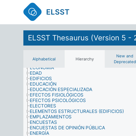
DEMENCIA SENIL
DEMOGRAFÍA
ELSST
DEPORTE
DERECHO Y JUSTICIA
DERECHOS DE GRUPOS ESPECIALES
DERECHOS Y PRIVILEGIOS
DESARME
ELSST Thesaurus (Version 5 - 
DESARROLLO
DESARROLLO COMUNITARIO
DESCENDENCIA ILEGÍTIMA
New and
DISCAPACIDADES
Alphabetical
Hierarchy
DISCRIMINACIÓN
Deprecated
ECONOMÍA
EDAD
EDIFICIOS
EDUCACIÓN
EDUCACIÓN ESPECIALIZADA
EFECTOS FISIOLÓGICOS
EFECTOS PSICOLÓGICOS
ELECTORES
ELEMENTOS ESTRUCTURALES (EDIFICIOS)
EMPLAZAMIENTOS
ENCUESTAS
ENCUESTAS DE OPINIÓN PÚBLICA
ENERGÍA