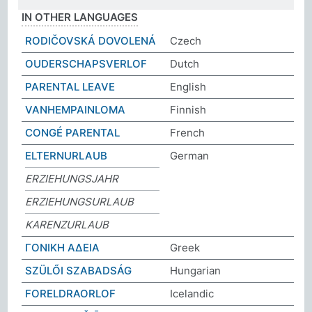
IN OTHER LANGUAGES
RODIČOVSKÁ DOVOLENÁ
Czech
OUDERSCHAPSVERLOF
Dutch
PARENTAL LEAVE
English
VANHEMPAINLOMA
Finnish
CONGÉ PARENTAL
French
ELTERNURLAUB
German
ERZIEHUNGSJAHR
ERZIEHUNGSURLAUB
KARENZURLAUB
ΓΟΝΙΚΗ ΑΔΕΙΑ
Greek
SZÜLŐI SZABADSÁG
Hungarian
FORELDRAORLOF
Icelandic