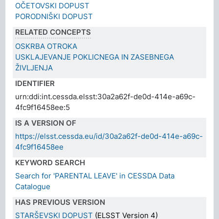
OČETOVSKI DOPUST
PORODNIŠKI DOPUST
RELATED CONCEPTS
OSKRBA OTROKA
USKLAJEVANJE POKLICNEGA IN ZASEBNEGA
ŽIVLJENJA
IDENTIFIER
urn:ddi:int.cessda.elsst:30a2a62f-de0d-414e-a69c-
4fc9f16458ee:5
IS A VERSION OF
https://elsst.cessda.eu/id/30a2a62f-de0d-414e-a69c-
4fc9f16458ee
KEYWORD SEARCH
Search for 'PARENTAL LEAVE' in CESSDA Data
Catalogue
HAS PREVIOUS VERSION
STARŠEVSKI DOPUST
(ELSST Version 4)