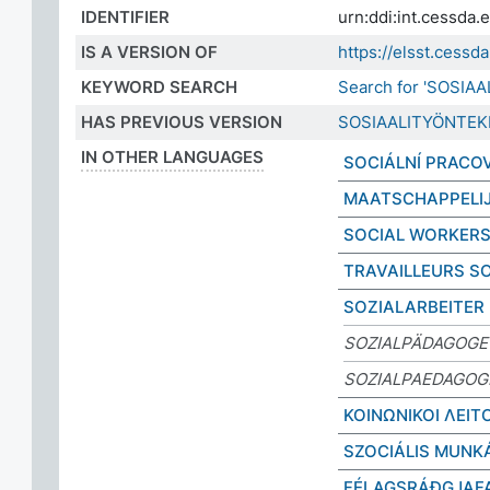
IDENTIFIER
urn:ddi:int.cessda
IS A VERSION OF
https://elsst.cess
KEYWORD SEARCH
Search for 'SOSIA
HAS PREVIOUS VERSION
SOSIAALITYÖNTEK
IN OTHER LANGUAGES
SOCIÁLNÍ PRACOV
MAATSCHAPPELI
SOCIAL WORKER
TRAVAILLEURS S
SOZIALARBEITER
SOZIALPÄDAGOGE
SOZIALPAEDAGOG
ΚΟΙΝΩΝΙΚΟΙ ΛΕΙΤ
SZOCIÁLIS MUNK
FÉLAGSRÁÐGJAF