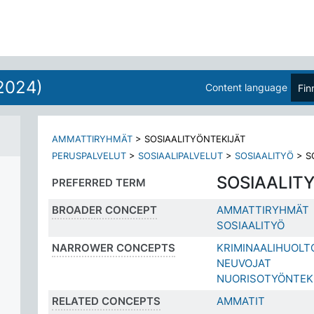
2024)
Content language
Fin
AMMATTIRYHMÄT
>
SOSIAALITYÖNTEKIJÄT
PERUSPALVELUT
>
SOSIAALIPALVELUT
>
SOSIAALITYÖ
>
S
SOSIAALIT
PREFERRED TERM
BROADER CONCEPT
AMMATTIRYHMÄT
SOSIAALITYÖ
NARROWER CONCEPTS
KRIMINAALIHUOLT
NEUVOJAT
NUORISOTYÖNTEK
RELATED CONCEPTS
AMMATIT