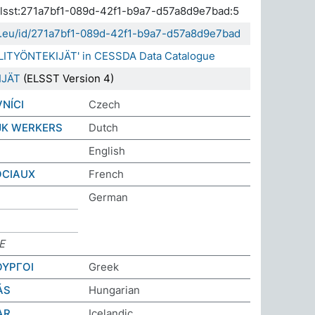
.elsst:271a7bf1-089d-42f1-b9a7-d57a8d9e7bad:5
da.eu/id/271a7bf1-089d-42f1-b9a7-d57a8d9e7bad
ALITYÖNTEKIJÄT' in CESSDA Data Catalogue
IJÄT
(ELSST Version 4)
NÍCI
Czech
JK WERKERS
Dutch
S
English
OCIAUX
French
German
E
ΟΥΡΓΟΙ
Greek
ÁS
Hungarian
AR
Icelandic