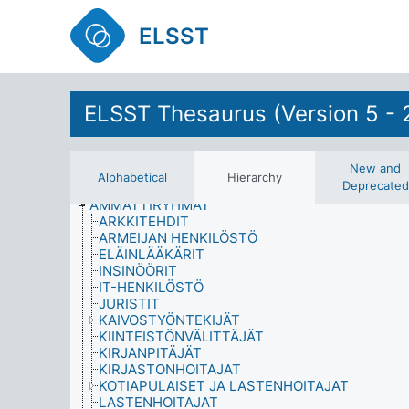
ELSST
AIKA
AIKAMENETELMÄT (TUTKIMUS)
AINEISTON ANALYYSI
ELSST Thesaurus (Version 5 - 
AINEISTONKERUUMENETELMÄT
AINEISTONKERUUTAVAT
AINEISTOT
New and
AJO-OPETUS
Alphabetical
Hierarchy
Deprecated
ALIVUOKRALAISET
AMMATTIRYHMÄT
ARKKITEHDIT
ARMEIJAN HENKILÖSTÖ
ELÄINLÄÄKÄRIT
INSINÖÖRIT
IT-HENKILÖSTÖ
JURISTIT
KAIVOSTYÖNTEKIJÄT
KIINTEISTÖNVÄLITTÄJÄT
KIRJANPITÄJÄT
KIRJASTONHOITAJAT
KOTIAPULAISET JA LASTENHOITAJAT
LASTENHOITAJAT