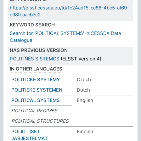
https://elsst.cessda.eu/id/1c24ad15-cc86-4bc5-af69-
c98fbaacb7c2
KEYWORD SEARCH
Search for 'POLITICAL SYSTEMS' in CESSDA Data
Catalogue
HAS PREVIOUS VERSION
POLITINĖS SISTEMOS
(ELSST Version 4)
IN OTHER LANGUAGES
POLITICKÉ SYSTÉMY
Czech
POLITIEKE SYSTEMEN
Dutch
POLITICAL SYSTEMS
English
POLITICAL REGIMES
POLITICAL STRUCTURES
POLIITTISET
Finnish
JÄRJESTELMÄT