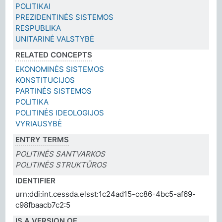
POLITIKAI
PREZIDENTINĖS SISTEMOS
RESPUBLIKA
UNITARINĖ VALSTYBĖ
RELATED CONCEPTS
EKONOMINĖS SISTEMOS
KONSTITUCIJOS
PARTINĖS SISTEMOS
POLITIKA
POLITINĖS IDEOLOGIJOS
VYRIAUSYBĖ
ENTRY TERMS
POLITINĖS SANTVARKOS
POLITINĖS STRUKTŪROS
IDENTIFIER
urn:ddi:int.cessda.elsst:1c24ad15-cc86-4bc5-af69-
c98fbaacb7c2:5
IS A VERSION OF