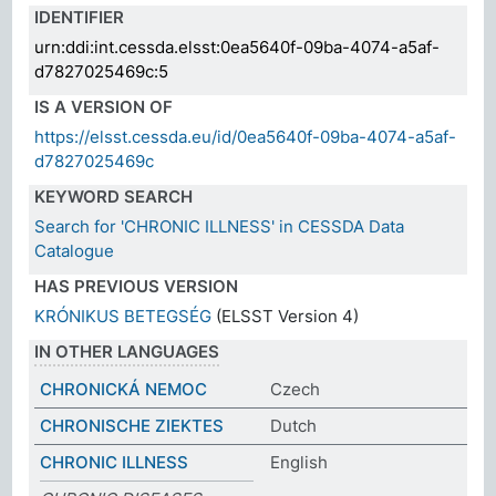
IDENTIFIER
urn:ddi:int.cessda.elsst:0ea5640f-09ba-4074-a5af-
d7827025469c:5
IS A VERSION OF
https://elsst.cessda.eu/id/0ea5640f-09ba-4074-a5af-
d7827025469c
KEYWORD SEARCH
Search for 'CHRONIC ILLNESS' in CESSDA Data
Catalogue
HAS PREVIOUS VERSION
KRÓNIKUS BETEGSÉG
(ELSST Version 4)
IN OTHER LANGUAGES
CHRONICKÁ NEMOC
Czech
CHRONISCHE ZIEKTES
Dutch
CHRONIC ILLNESS
English