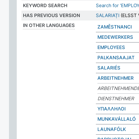
KEYWORD SEARCH
Search for 'EMPLO
HAS PREVIOUS VERSION
SALARIAȚI
(ELSST V
IN OTHER LANGUAGES
ZAMĚSTNANCI
MEDEWERKERS
EMPLOYEES
PALKANSAAJAT
SALARIÉS
ARBEITNEHMER
ARBEITNEHMEND
DIENSTNEHMER
ΥΠΑΛΛΗΛΟΙ
MUNKAVÁLLALÓ
LAUNAFÓLK