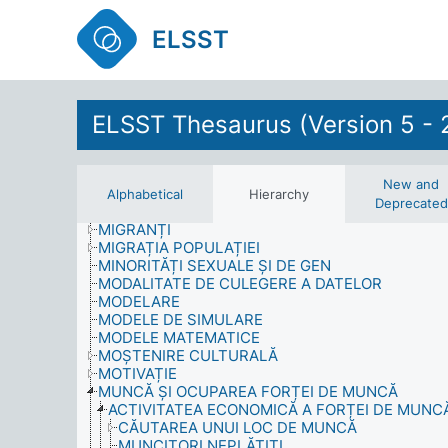
MĂSURĂTORI
MĂSURI POSTBELICE
ELSST
MATEMATICĂ
MATERIALE DIDACTICE
MATERIALE INFORMATIVE
MEDIU
ELSST Thesaurus (Version 5 - 
MEDIU EDUCAȚIONAL
MEDIU FAMILIAL
MEMBRII AI FAMILIEI
METODE DE TIMP (CERCETARE)
New and
METODOLOGIE
Alphabetical
Hierarchy
Deprecated
METODOLOGIE DE CULEGERE A DATELOR
MIGRANȚI
MIGRAȚIA POPULAȚIEI
MINORITĂȚI SEXUALE ȘI DE GEN
MODALITATE DE CULEGERE A DATELOR
MODELARE
MODELE DE SIMULARE
MODELE MATEMATICE
MOȘTENIRE CULTURALĂ
MOTIVAȚIE
MUNCĂ ȘI OCUPAREA FORȚEI DE MUNCĂ
ACTIVITATEA ECONOMICĂ A FORȚEI DE MUNC
CĂUTAREA UNUI LOC DE MUNCĂ
MUNCITORI NEPLĂTIȚI