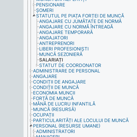
PENSIONARE
ȘOMERI
STATUTUL PE PIAȚA FORȚEI DE MUNCĂ
ANGAJARE CU JUMĂTATE DE NORMĂ
ANGAJARE CU NORMĂ ÎNTREAGĂ
ANGAJARE TEMPORARĂ
ANGAJATORI
ANTREPRENORI
LIBERI PROFESIONIȘTI
MUNCĂ SEZONIERĂ
SALARIAȚI
STATUT DE COORDONATOR
ADMINISTRARE DE PERSONAL
ANGAJARE
CONDIȚII DE ANGAJARE
CONDIȚII DE MUNCĂ
ECONOMIA MUNCII
FORȚĂ DE MUNCĂ
MÂNĂ DE LUCRU INFANTILĂ
MUNCĂ (RESURSĂ)
OCUPAȚII
PARTICULARITĂȚI ALE LOCULUI DE MUNCĂ
PERSONAL (RESURSE UMANE)
ADMINISTRATORI
MANAGERI