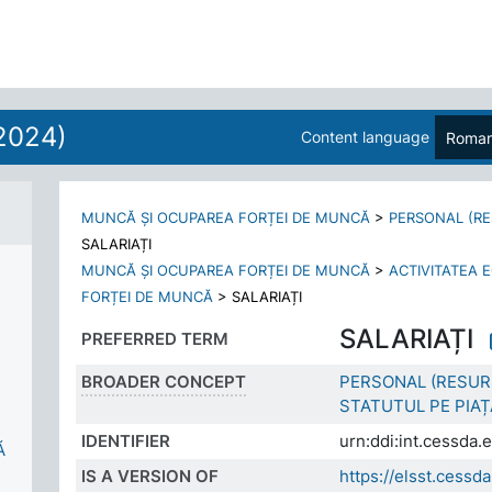
2024)
Content language
Roman
MUNCĂ ȘI OCUPAREA FORȚEI DE MUNCĂ
>
PERSONAL (R
SALARIAȚI
MUNCĂ ȘI OCUPAREA FORȚEI DE MUNCĂ
>
ACTIVITATEA 
FORȚEI DE MUNCĂ
>
SALARIAȚI
SALARIAȚI
PREFERRED TERM
BROADER CONCEPT
PERSONAL (RESUR
STATUTUL PE PIA
IDENTIFIER
urn:ddi:int.cessda
Ă
IS A VERSION OF
https://elsst.cess