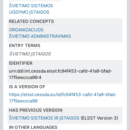
ŠVIETIMO SISTEMOS
UGDYMO ĮSTAIGOS
RELATED CONCEPTS
ORGANIZACIJOS
ŠVIETIMO ADMINISTRAVIMAS
ENTRY TERMS
ŠVIETIMO ĮSTAIGOS
IDENTIFIER
urn:ddi:int.cessda.elsst:fc94f453-cafd-41a9-bfad-
17f5eeccca99:4
IS A VERSION OF
https://elsst.cessda.eu/id/fc94f453-cafd-41a9-bfad-
17f5eeccca99
HAS PREVIOUS VERSION
ŠVIETIMO SISTEMOS IR ĮSTAIGOS
(ELSST Version 3)
IN OTHER LANGUAGES