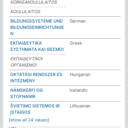
KORKEAKOULULAITOS
KOULULAITOS
BILDUNGSSYSTEME UND
German
BILDUNGSEINRICHTUNGE
N
ΕΚΠΑΙΔΕΥΤΙΚΑ
Greek
ΣΥΣΤΗΜΑΤΑ ΚΑΙ ΘΕΣΜΟΙ
ΕΚΠΑΙΔΕΥΤΙΚΟΙ
ΟΡΓΑΝΙΣΜΟΙ
OKTATÁSI RENDSZER ÉS
Hungarian
INTÉZMÉNY
NÁMSKERFI OG
Icelandic
STOFNANIR
ŠVIETIMO SISTEMOS IR
Lithuanian
ĮSTAIGOS
[show all 24 values]