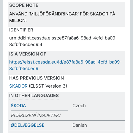
SCOPE NOTE
ANVÄND 'MILJÖFÖRÄNDRINGAR' FÖR SKADOR PÅ
MILJÖN.
IDENTIFIER
urn:ddi:int.cessda.elsst:e87fa8a6-98ad-4cfd-ba09-
8cfbfb5cbed9:4
IS A VERSION OF
https://elsst.cessda.eu/id/e87fa8a6-98ad-4cfd-ba09-
8cfbfb5cbed9
HAS PREVIOUS VERSION
SKADOR
(ELSST Version 3)
IN OTHER LANGUAGES
ŠKODA
Czech
POŠKOZENÍ (MAJETEK)
ØDELÆGGELSE
Danish