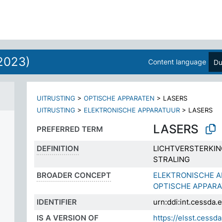
2023)
Content language
Du
UITRUSTING
>
OPTISCHE APPARATEN
>
LASERS
UITRUSTING
>
ELEKTRONISCHE APPARATUUR
>
LASERS
LASERS
PREFERRED TERM
DEFINITION
LICHTVERSTERKIN
STRALING
BROADER CONCEPT
ELEKTRONISCHE 
OPTISCHE APPAR
IDENTIFIER
urn:ddi:int.cessd
IS A VERSION OF
https://elsst.ces