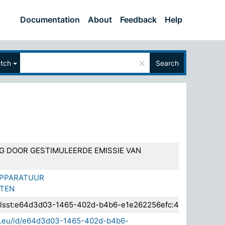
Documentation
About
Feedback
Help
×
tch
Search
G DOOR GESTIMULEERDE EMISSIE VAN
APPARATUUR
ATEN
a.elsst:e64d3d03-1465-402d-b4b6-e1e262256efc:4
sda.eu/id/e64d3d03-1465-402d-b4b6-