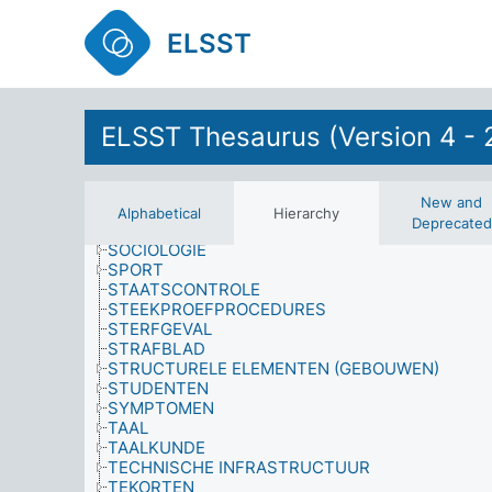
SCHOOLVERLATEN
SECUNDAIRE ARBEIDSVOORWAARDEN
ELSST
SEKSUELE EN GENDERGROEPEN
SENIELE DEMENTIE
SIMULATIEMODELLEN
SOCIAAL BELEID
ELSST Thesaurus (Version 4 - 
SOCIAAL-ECONOMISCHE INDICATOREN
SOCIALE PROBLEMEN
SOCIALE STRUCTUUR
SOCIALE SYSTEMEN
New and
SOCIALE WELVAART
Alphabetical
Hierarchy
Deprecated
SOCIALE WETENSCHAPPEN
SOCIOLOGIE
SPORT
STAATSCONTROLE
STEEKPROEFPROCEDURES
STERFGEVAL
STRAFBLAD
STRUCTURELE ELEMENTEN (GEBOUWEN)
STUDENTEN
SYMPTOMEN
TAAL
TAALKUNDE
TECHNISCHE INFRASTRUCTUUR
TEKORTEN