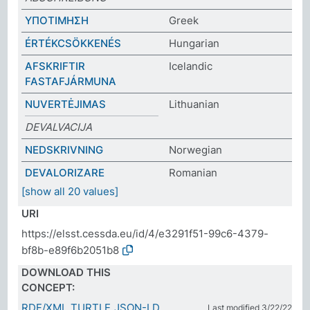
ΥΠΟΤΙΜΗΣΗ
Greek
ÉRTÉKCSÖKKENÉS
Hungarian
AFSKRIFTIR
Icelandic
FASTAFJÁRMUNA
NUVERTĖJIMAS
Lithuanian
DEVALVACIJA
NEDSKRIVNING
Norwegian
DEVALORIZARE
Romanian
[show all 20 values]
URI
https://elsst.cessda.eu/id/4/e3291f51-99c6-4379-
bf8b-e89f6b2051b8
DOWNLOAD THIS
CONCEPT:
RDF/XML
TURTLE
JSON-LD
Last modified 3/22/22