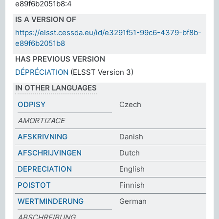
e89f6b2051b8:4
IS A VERSION OF
https://elsst.cessda.eu/id/e3291f51-99c6-4379-bf8b-
e89f6b2051b8
HAS PREVIOUS VERSION
DÉPRÉCIATION
(ELSST Version 3)
IN OTHER LANGUAGES
ODPISY
Czech
AMORTIZACE
AFSKRIVNING
Danish
AFSCHRIJVINGEN
Dutch
DEPRECIATION
English
POISTOT
Finnish
WERTMINDERUNG
German
ABSCHREIBUNG