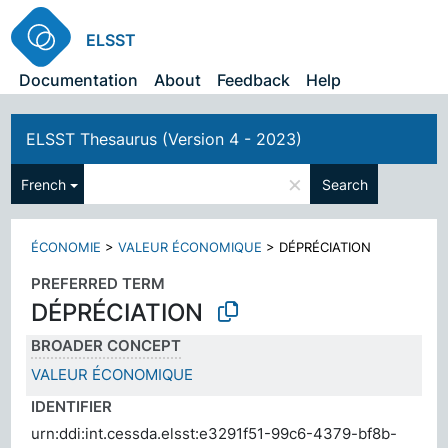
ELSST
Documentation
About
Feedback
Help
ELSST Thesaurus (Version 4 - 2023)
×
French
Search
ÉCONOMIE
>
VALEUR ÉCONOMIQUE
>
DÉPRÉCIATION
PREFERRED TERM
DÉPRÉCIATION
BROADER CONCEPT
VALEUR ÉCONOMIQUE
IDENTIFIER
urn:ddi:int.cessda.elsst:e3291f51-99c6-4379-bf8b-