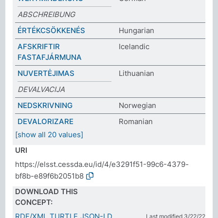
ABSCHREIBUNG
ÉRTÉKCSÖKKENÉS
Hungarian
AFSKRIFTIR
Icelandic
FASTAFJÁRMUNA
NUVERTĖJIMAS
Lithuanian
DEVALVACIJA
NEDSKRIVNING
Norwegian
DEVALORIZARE
Romanian
[show all 20 values]
URI
https://elsst.cessda.eu/id/4/e3291f51-99c6-4379-
bf8b-e89f6b2051b8
DOWNLOAD THIS
CONCEPT:
RDF/XML
TURTLE
JSON-LD
Last modified 3/22/22