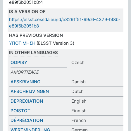
e89f6b2051b8:4
IS A VERSION OF
https://elsst.cessda.eu/id/e3291f51-99c6-4379-bf8b-
e89f6b2051b8
HAS PREVIOUS VERSION
ΥΠΟΤΙΜΗΣΗ
(ELSST Version 3)
IN OTHER LANGUAGES
ODPISY
Czech
AMORTIZACE
AFSKRIVNING
Danish
AFSCHRIJVINGEN
Dutch
DEPRECIATION
English
POISTOT
Finnish
DÉPRÉCIATION
French
WERTMINDERUNG
German