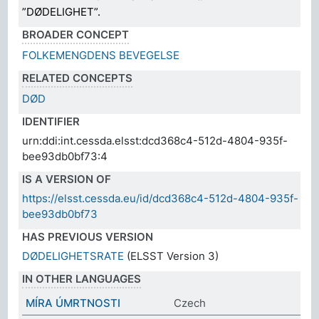
”DØDELIGHET”.
BROADER CONCEPT
FOLKEMENGDENS BEVEGELSE
RELATED CONCEPTS
DØD
IDENTIFIER
urn:ddi:int.cessda.elsst:dcd368c4-512d-4804-935f-
bee93db0bf73:4
IS A VERSION OF
https://elsst.cessda.eu/id/dcd368c4-512d-4804-935f-
bee93db0bf73
HAS PREVIOUS VERSION
DØDELIGHETSRATE
(ELSST Version 3)
IN OTHER LANGUAGES
MÍRA ÚMRTNOSTI
Czech