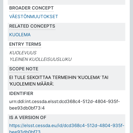
BROADER CONCEPT
VÄESTÖNMUUTOKSET
RELATED CONCEPTS
KUOLEMA
ENTRY TERMS
KUOLEVUUS
YLEINEN KUOLLEISUUSLUKU
SCOPE NOTE
EI TULE SEKOITTAA TERMEIHIN 'KUOLEMA' TAI
'KUOLEMIEN MÄÄRÄ'.
IDENTIFIER
urn:ddi:int.cessda.elsst:dcd368c4-512d-4804-935f-
bee93db0bf73:4
IS A VERSION OF
https://elsst.cessda.eu/id/dcd368c4-512d-4804-935f-
bee93db0bf73