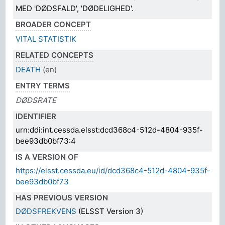
MED 'DØDSFALD', 'DØDELIGHED'.
BROADER CONCEPT
VITAL STATISTIK
RELATED CONCEPTS
DEATH
(en)
ENTRY TERMS
DØDSRATE
IDENTIFIER
urn:ddi:int.cessda.elsst:dcd368c4-512d-4804-935f-
bee93db0bf73:4
IS A VERSION OF
https://elsst.cessda.eu/id/dcd368c4-512d-4804-935f-
bee93db0bf73
HAS PREVIOUS VERSION
DØDSFREKVENS
(ELSST Version 3)