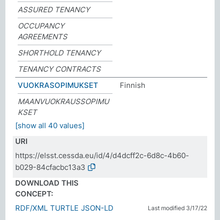
ASSURED TENANCY
OCCUPANCY
AGREEMENTS
SHORTHOLD TENANCY
TENANCY CONTRACTS
VUOKRASOPIMUKSET
Finnish
MAANVUOKRAUSSOPIMU
KSET
[show all 40 values]
URI
https://elsst.cessda.eu/id/4/d4dcff2c-6d8c-4b60-
b029-84cfacbc13a3
DOWNLOAD THIS
CONCEPT:
RDF/XML
TURTLE
JSON-LD
Last modified 3/17/22