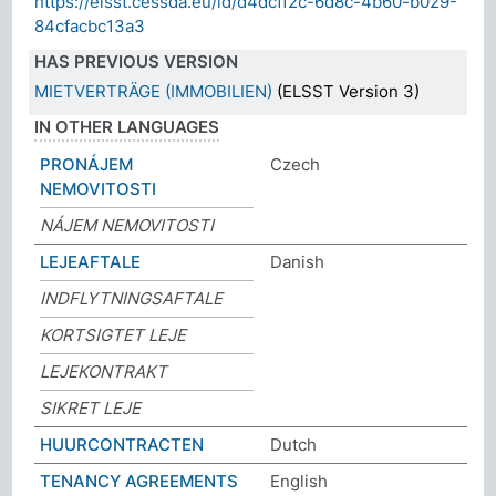
https://elsst.cessda.eu/id/d4dcff2c-6d8c-4b60-b029-
84cfacbc13a3
HAS PREVIOUS VERSION
MIETVERTRÄGE (IMMOBILIEN)
(ELSST Version 3)
IN OTHER LANGUAGES
PRONÁJEM
Czech
NEMOVITOSTI
NÁJEM NEMOVITOSTI
LEJEAFTALE
Danish
INDFLYTNINGSAFTALE
KORTSIGTET LEJE
LEJEKONTRAKT
SIKRET LEJE
HUURCONTRACTEN
Dutch
TENANCY AGREEMENTS
English