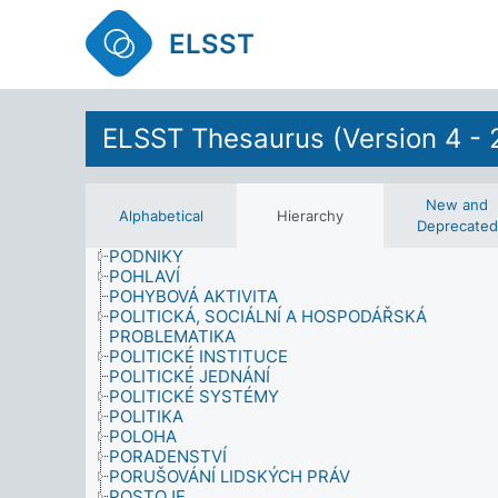
OKUPOVANÁ ÚZEMÍ
ORGANIZACE
ELSST
OSÍDLENÍ
OSOBNOST
OUTWORK
OUTWORKEŘI
ELSST Thesaurus (Version 4 - 
OZBROJENÉ SÍLY
PARTICIPACE
PLÁNOVÁNÍ A ŘÍZENÍ VE ŠKOLSTVÍ
PLÁNOVÁNÍ A SPRÁVA V KULTUŘE
New and
PODNÁJEMNÍCI
Alphabetical
Hierarchy
Deprecated
PODNEBÍ
PODNIKY
POHLAVÍ
POHYBOVÁ AKTIVITA
POLITICKÁ, SOCIÁLNÍ A HOSPODÁŘSKÁ
PROBLEMATIKA
POLITICKÉ INSTITUCE
POLITICKÉ JEDNÁNÍ
POLITICKÉ SYSTÉMY
POLITIKA
POLOHA
PORADENSTVÍ
PORUŠOVÁNÍ LIDSKÝCH PRÁV
POSTOJE