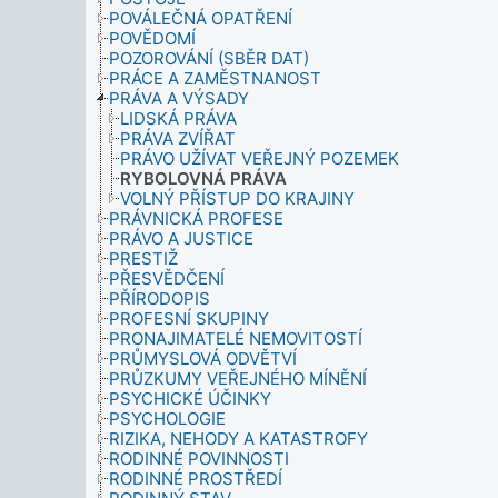
POVÁLEČNÁ OPATŘENÍ
POVĚDOMÍ
POZOROVÁNÍ (SBĚR DAT)
PRÁCE A ZAMĚSTNANOST
PRÁVA A VÝSADY
LIDSKÁ PRÁVA
PRÁVA ZVÍŘAT
PRÁVO UŽÍVAT VEŘEJNÝ POZEMEK
RYBOLOVNÁ PRÁVA
VOLNÝ PŘÍSTUP DO KRAJINY
PRÁVNICKÁ PROFESE
PRÁVO A JUSTICE
PRESTIŽ
PŘESVĚDČENÍ
PŘÍRODOPIS
PROFESNÍ SKUPINY
PRONAJIMATELÉ NEMOVITOSTÍ
PRŮMYSLOVÁ ODVĚTVÍ
PRŮZKUMY VEŘEJNÉHO MÍNĚNÍ
PSYCHICKÉ ÚČINKY
PSYCHOLOGIE
RIZIKA, NEHODY A KATASTROFY
RODINNÉ POVINNOSTI
RODINNÉ PROSTŘEDÍ