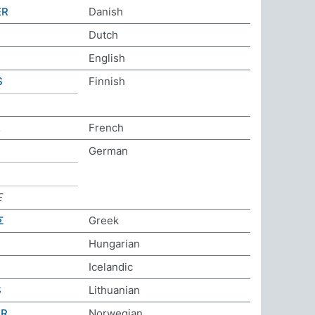
ER
Danish
Dutch
English
S
Finnish
E
French
German
E
Σ
Greek
Hungarian
Icelandic
S
Lithuanian
ER
Norwegian