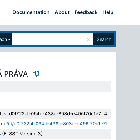
Documentation
About
Feedback
Help
×
ech
Search
 PRÁVA
.elsst:d0f722af-064d-438c-803d-e496f70c1e7f:4
da.eu/id/d0f722af-064d-438c-803d-e496f70c1e7f
A
(ELSST Version 3)