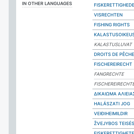
IN OTHER LANGUAGES
FISKERETTIGHED
VISRECHTEN
FISHING RIGHTS
KALASTUSOIKEU
KALASTUSLUVAT
DROITS DE PÊCH
FISCHEREIRECHT
FANGRECHTE
FISCHEREIRECHT
ΔΙΚΑΙΩΜΑ ΑΛΙΕΙΑ
HALÁSZATI JOG
VEIÐIHEIMILDIR
ŽVEJYBOS TEISĖ
FISKERETTIGHET