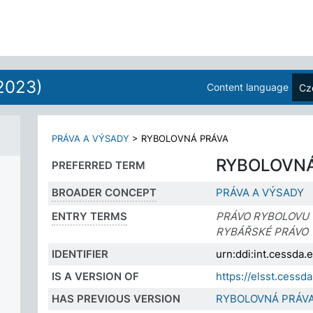
2023)
Content language
Cz
PRÁVA A VÝSADY
>
RYBOLOVNÁ PRÁVA
RYBOLOVNÁ
PREFERRED TERM
BROADER CONCEPT
PRÁVA A VÝSADY
ENTRY TERMS
PRÁVO RYBOLOVU
RYBÁŘSKÉ PRÁVO
IDENTIFIER
urn:ddi:int.cessda
IS A VERSION OF
https://elsst.cess
HAS PREVIOUS VERSION
RYBOLOVNÁ PRÁV