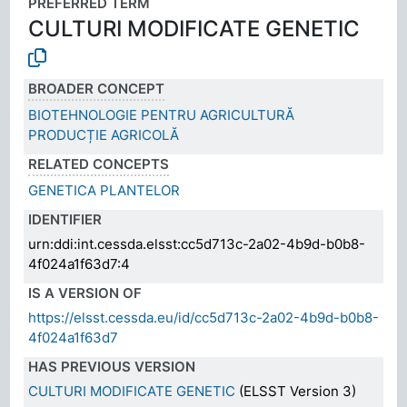
PREFERRED TERM
CULTURI MODIFICATE GENETIC
BROADER CONCEPT
BIOTEHNOLOGIE PENTRU AGRICULTURĂ
PRODUCȚIE AGRICOLĂ
RELATED CONCEPTS
GENETICA PLANTELOR
IDENTIFIER
urn:ddi:int.cessda.elsst:cc5d713c-2a02-4b9d-b0b8-
4f024a1f63d7:4
IS A VERSION OF
https://elsst.cessda.eu/id/cc5d713c-2a02-4b9d-b0b8-
4f024a1f63d7
HAS PREVIOUS VERSION
CULTURI MODIFICATE GENETIC
(ELSST Version 3)