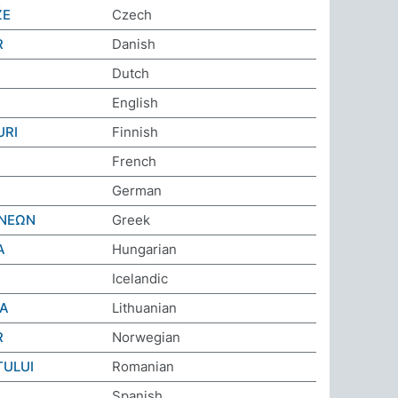
ŽE
Czech
R
Danish
Dutch
English
URI
Finnish
French
German
 ΝΕΩΝ
Greek
A
Hungarian
Icelandic
RA
Lithuanian
R
Norwegian
TULUI
Romanian
L
Spanish