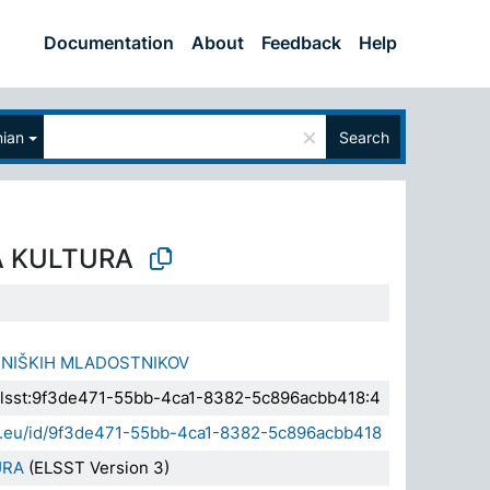
Documentation
About
Feedback
Help
×
nian
Search
 KULTURA
NIŠKIH MLADOSTNIKOV
a.elsst:9f3de471-55bb-4ca1-8382-5c896acbb418:4
sda.eu/id/9f3de471-55bb-4ca1-8382-5c896acbb418
URA
(ELSST Version 3)