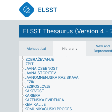
IGRE NA SREČO
INDUSTRIJA
ELSST
INDUSTRIJSKI OBRAT
INFORMACIJSKE POTREBE
INFORMACIJSKI IN KNJIŽNIČNI SISTEMI TER
STORITVE
INFORMATIVNO GRADIVO
ELSST Thesaurus (Version 4 - 
INTEGRACIJA
INTERVJU (ZBIRANJE PODATKOV)
INVALIDNOST
IZDELEK
New and
Alphabetical
Hierarchy
IZKORIŠČANJE
Deprecated
IZOBRAŽEVALNO OKOLJE
IZOBRAŽEVANJE
IZPIT
JAVNA OSEBNOST
JAVNA STORITEV
JAVNOMNENJSKA RAZISKAVA
JEZIK
JEZIKOSLOVJE
KAKOVOST
KARIERA
KAZENSKA EVIDENCA
KEMIKALIJE
KOMUNIKACIJSKI PROCES