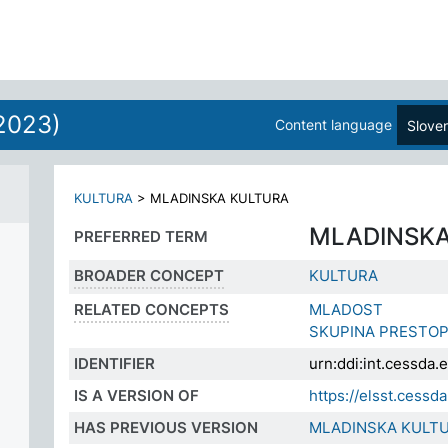
2023)
Content language
Slove
KULTURA
>
MLADINSKA KULTURA
MLADINSKA
PREFERRED TERM
BROADER CONCEPT
KULTURA
RELATED CONCEPTS
MLADOST
SKUPINA PRESTOP
IDENTIFIER
urn:ddi:int.cessd
IS A VERSION OF
https://elsst.ces
HAS PREVIOUS VERSION
MLADINSKA KULT