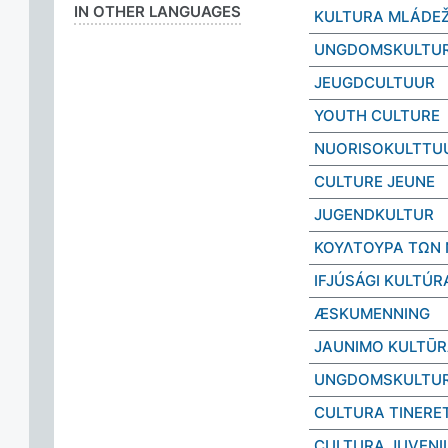
IN OTHER LANGUAGES
KULTURA MLÁDE
UNGDOMSKULTU
JEUGDCULTUUR
YOUTH CULTURE
NUORISOKULTTU
CULTURE JEUNE
JUGENDKULTUR
ΚΟΥΛΤΟΥΡΑ ΤΩΝ
IFJÚSÁGI KULTÚR
ÆSKUMENNING
JAUNIMO KULTŪ
UNGDOMSKULTU
CULTURA TINERE
CULTURA JUVENI