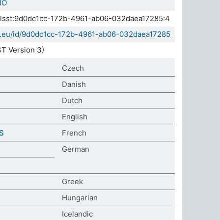
IO
.elsst:9d0dc1cc-172b-4961-ab06-032daea17285:4
da.eu/id/9d0dc1cc-172b-4961-ab06-032daea17285
T Version 3)
Czech
Danish
Dutch
English
S
French
German
Greek
Hungarian
Icelandic