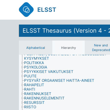
ORGANISAATIOT
OSALLISTUMINEN
ELSST
OTANTAMENETELMÄT
PAKOTTEET
PALKANLISÄT
PERHEENJÄSENET JA SUKULAISET
PERHEET
ELSST Thesaurus (Version 4 - 
PERSOONALLISUUS
PERUSPALVELUT
POLIITTINEN TOIMINTA
POLIITTISET INSTITUUTIOT
New and
Alphabetical
Hierarchy
POLIITTISET JÄRJESTELMÄT
Deprecated
POLIITTISET, SOSIAALISET JA TALOUDELLISET
KYSYMYKSET
POLITIIKKA
PSYKOLOGIA
PSYYKKISET VAIKUTUKSET
PUUTE
PYSYVÄT ORGAANISET HAITTA-AINEET
RAHAPELIT
RAHTI
RAKENNUKSET
RAKENNUSELEMENTIT
RESURSSIT
RIISTO