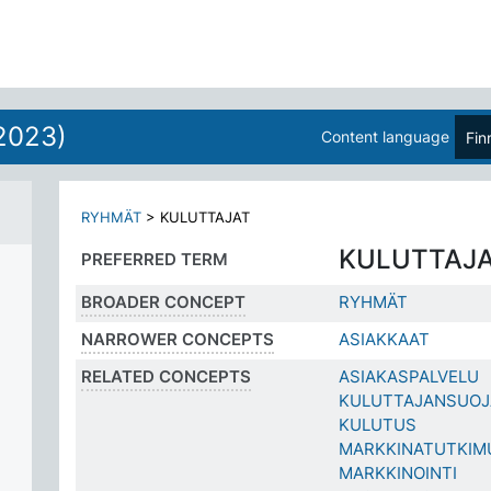
2023)
Content language
Fin
RYHMÄT
>
KULUTTAJAT
KULUTTAJ
PREFERRED TERM
BROADER CONCEPT
RYHMÄT
NARROWER CONCEPTS
ASIAKKAAT
RELATED CONCEPTS
ASIAKASPALVELU
KULUTTAJANSUOJ
KULUTUS
MARKKINATUTKIM
MARKKINOINTI