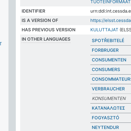
TUOTEINFORMAAT
IDENTIFIER
urn:ddi:int.cessda
IS A VERSION OF
https://elsst.cess
HAS PREVIOUS VERSION
KULUTTAJAT
(ELSS
IN OTHER LANGUAGES
SPOTŘEBITELÉ
T
FORBRUGER
CONSUMENTEN
CONSUMERS
CONSOMMATEUR
VERBRAUCHER
KONSUMENTEN
ΚΑΤΑΝΑΛΩΤΕΣ
FOGYASZTÓ
NEYTENDUR