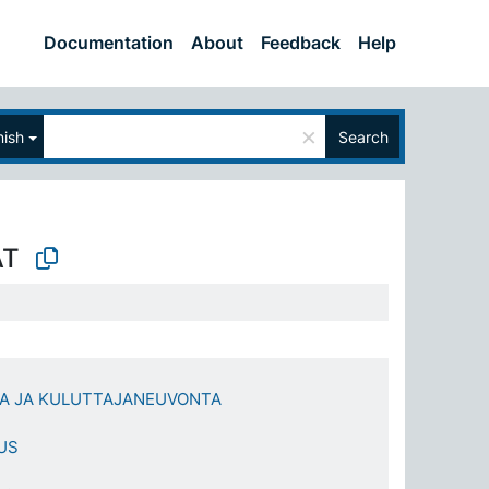
Documentation
About
Feedback
Help
×
nish
Search
AT
A JA KULUTTAJANEUVONTA
US