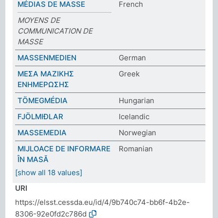
MÉDIAS DE MASSE
French
MOYENS DE
COMMUNICATION DE
MASSE
MASSENMEDIEN
German
ΜΕΣΑ ΜΑΖΙΚΗΣ
Greek
ΕΝΗΜΕΡΩΣΗΣ
TÖMEGMÉDIA
Hungarian
FJÖLMIÐLAR
Icelandic
MASSEMEDIA
Norwegian
MIJLOACE DE INFORMARE
Romanian
ÎN MASĂ
[show all 18 values]
URI
https://elsst.cessda.eu/id/4/9b740c74-bb6f-4b2e-
8306-92e0fd2c786d