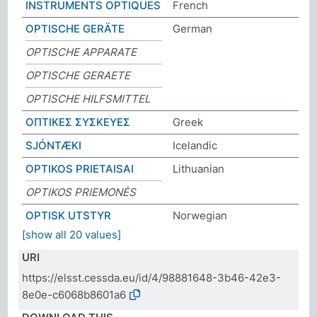
INSTRUMENTS OPTIQUES
French
OPTISCHE GERÄTE
German
OPTISCHE APPARATE
OPTISCHE GERAETE
OPTISCHE HILFSMITTEL
ΟΠΤΙΚΕΣ ΣΥΣΚΕΥΕΣ
Greek
SJÓNTÆKI
Icelandic
OPTIKOS PRIETAISAI
Lithuanian
OPTIKOS PRIEMONĖS
OPTISK UTSTYR
Norwegian
[show all 20 values]
URI
https://elsst.cessda.eu/id/4/98881648-3b46-42e3-
8e0e-c6068b8601a6