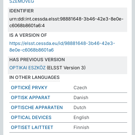
SZEMÜVEG
IDENTIFIER
urn:ddi:int.cessda.elsst:98881648-3b46-42e3-8e0e-
c6068b8601a6:4
IS A VERSION OF
https://elsst.cessda.eu/id/98881648-3b46-42e3-
8e0e-c6068b8601a6
HAS PREVIOUS VERSION
OPTIKAI ESZKÖZ
(ELSST Version 3)
IN OTHER LANGUAGES
OPTICKÉ PRVKY
Czech
OPTISK APPARAT
Danish
OPTISCHE APPARATEN
Dutch
OPTICAL DEVICES
English
OPTISET LAITTEET
Finnish