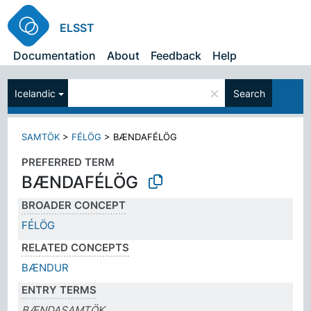
ELSST
Documentation
About
Feedback
Help
×
Icelandic
Search
SAMTÖK
>
FÉLÖG
>
BÆNDAFÉLÖG
PREFERRED TERM
BÆNDAFÉLÖG
BROADER CONCEPT
FÉLÖG
RELATED CONCEPTS
BÆNDUR
ENTRY TERMS
BÆNDASAMTÖK