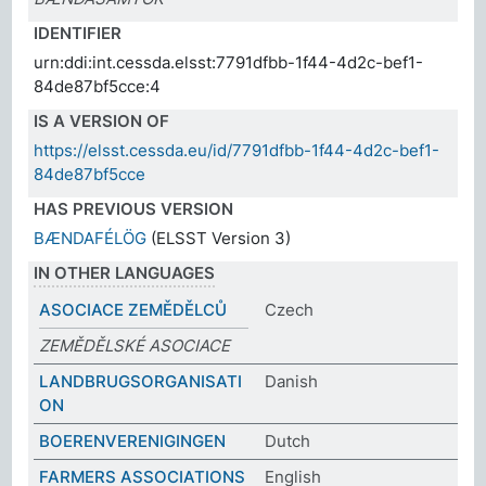
IDENTIFIER
urn:ddi:int.cessda.elsst:7791dfbb-1f44-4d2c-bef1-
84de87bf5cce:4
IS A VERSION OF
https://elsst.cessda.eu/id/7791dfbb-1f44-4d2c-bef1-
84de87bf5cce
HAS PREVIOUS VERSION
BÆNDAFÉLÖG
(ELSST Version 3)
IN OTHER LANGUAGES
ASOCIACE ZEMĚDĚLCŮ
Czech
ZEMĚDĚLSKÉ ASOCIACE
LANDBRUGSORGANISATI
Danish
ON
BOERENVERENIGINGEN
Dutch
FARMERS ASSOCIATIONS
English