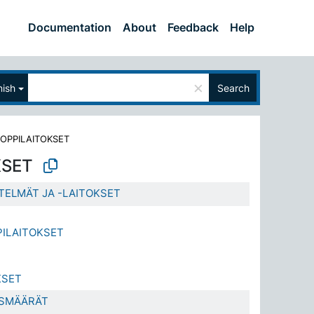
Documentation
About
Feedback
Help
×
nish
Search
OPPILAITOKSET
KSET
ELMÄT JA -LAITOKSET
PILAITOKSET
KSET
ASMÄÄRÄT