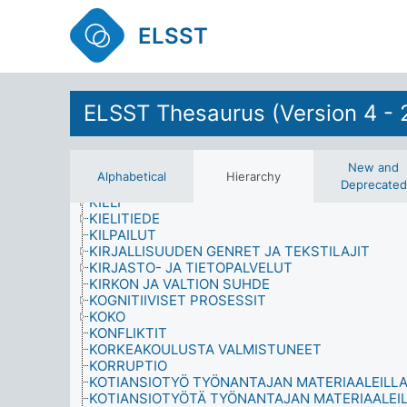
JULKISET PALVELUT
JULKISUUDEN HENKILÖT
ELSST
KANSALAISUUS JA KANSALLISUUS
KANSANTALOUSTIEDE
KASVILLISUUS
KÄTISYYS
KÄYTTÄYTYMINEN
ELSST Thesaurus (Version 4 - 
KÄYTTÄYTYMISTIETEET
KEHITYS
KEMIKAALIT
New and
KENTTÄTYÖ
Alphabetical
Hierarchy
KERUUFREKVENSSI
Deprecated
KIELI
KIELITIEDE
KILPAILUT
KIRJALLISUUDEN GENRET JA TEKSTILAJIT
KIRJASTO- JA TIETOPALVELUT
KIRKON JA VALTION SUHDE
KOGNITIIVISET PROSESSIT
KOKO
KONFLIKTIT
KORKEAKOULUSTA VALMISTUNEET
KORRUPTIO
KOTIANSIOTYÖ TYÖNANTAJAN MATERIAALEILL
KOTIANSIOTYÖTÄ TYÖNANTAJAN MATERIAALEI