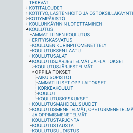
TEKEVÄT
KOTITALOUDET
KOTITYÖ, LASTENHOITO JA OSTOKSILLAKÄYNTI
KOTIYMPÄRISTÖ
KOULUNKÄYNNIN LOPETTAMINEN
KOULUTUS
AMMATILLINEN KOULUTUS
ERITYISKASVATUS
KOULUJEN KURINPITOMENETTELY
KOULUTUKSEN LAATU
KOULUTUSALAT
KOULUTUSJÄRJESTELMÄT JA -LAITOKSET
KOULUTUSJÄRJESTELMÄT
OPPILAITOKSET
AIKUISOPISTOT
AMMATILLISET OPPILAITOKSET
KORKEAKOULUT
KOULUT
KOULUTUSKESKUKSET
KOULUTUSMAHDOLLISUUDET
KOULUTUSMENETELMÄT, OPETUSMENETELM
JA OPPIMISMENETELMÄT
KOULUTUSTARJONTA
KOULUTUSTAUSTA
KOULUTUSUUDISTUS