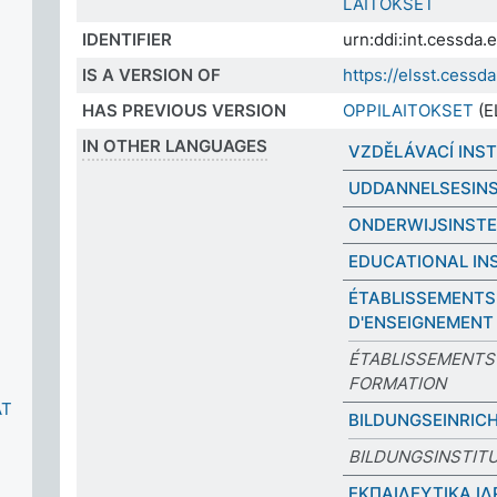
LAITOKSET
IDENTIFIER
urn:ddi:int.cessda
IS A VERSION OF
https://elsst.cess
HAS PREVIOUS VERSION
OPPILAITOKSET
(E
IN OTHER LANGUAGES
VZDĚLÁVACÍ INS
UDDANNELSESINS
ONDERWIJSINSTE
EDUCATIONAL IN
ÉTABLISSEMENTS
D'ENSEIGNEMENT
ÉTABLISSEMENTS
FORMATION
ÄT
BILDUNGSEINRIC
BILDUNGSINSTIT
ΕΚΠΑΙΔΕΥΤΙΚΑ Ι