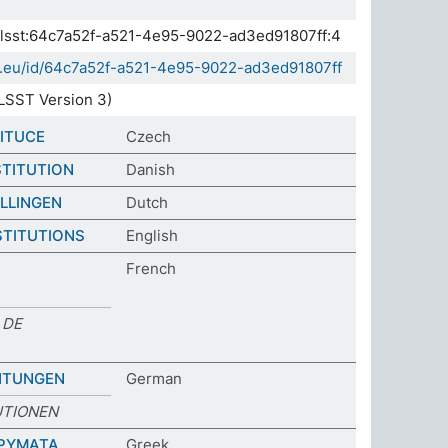
.elsst:64c7a52f-a521-4e95-9022-ad3ed91807ff:4
da.eu/id/64c7a52f-a521-4e95-9022-ad3ed91807ff
LSST Version 3)
TITUCE
Czech
TITUTION
Danish
LLINGEN
Dutch
STITUTIONS
English
French
 DE
HTUNGEN
German
UTIONEN
ΔΡΥΜΑΤΑ
Greek