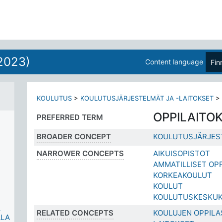
2023)
Content language
Fin
KOULUTUS
>
KOULUTUSJÄRJESTELMÄT JA -LAITOKSET
>
OPPILAITO
PREFERRED TERM
BROADER CONCEPT
KOULUTUSJÄRJEST
NARROWER CONCEPTS
AIKUISOPISTOT
AMMATILLISET OP
KORKEAKOULUT
KOULUT
KOULUTUSKESKU
A
RELATED CONCEPTS
KOULUJEN OPPIL
LLA