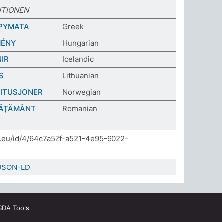
UTIONEN
ΔΡΥΜΑΤΑ
Greek
MÉNY
Hungarian
IR
Icelandic
S
Lithuanian
ITUSJONER
Norwegian
NVĂȚĂMÂNT
Romanian
da.eu/id/4/64c7a52f-a521-4e95-9022-
JSON-LD
SDA Tools