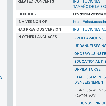
RELATED CONCEPTS
INSTITUCIONES
TAMAÑO DE LA ES
IDENTIFIER
urn:ddi:int.cessda
IS A VERSION OF
https://elsst.cess
HAS PREVIOUS VERSION
INSTITUCIONES A
IN OTHER LANGUAGES
VZDĚLÁVACÍ INS
UDDANNELSESINS
ONDERWIJSINSTE
EDUCATIONAL IN
OPPILAITOKSET
ÉTABLISSEMENTS
OS
D'ENSEIGNEMENT
ÉTABLISSEMENTS
FORMATION
BILDUNGSEINRIC