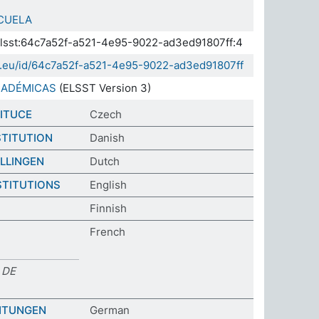
CUELA
.elsst:64c7a52f-a521-4e95-9022-ad3ed91807ff:4
da.eu/id/64c7a52f-a521-4e95-9022-ad3ed91807ff
CADÉMICAS
(ELSST Version 3)
TITUCE
Czech
TITUTION
Danish
LLINGEN
Dutch
STITUTIONS
English
Finnish
French
 DE
HTUNGEN
German