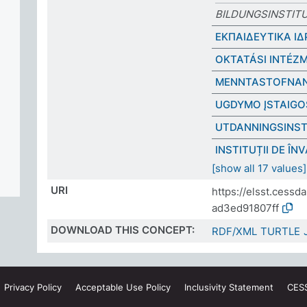
BILDUNGSINSTIT
ΕΚΠΑΙΔΕΥΤΙΚΑ Ι
OKTATÁSI INTÉZ
MENNTASTOFNAN
UGDYMO ĮSTAIGO
UTDANNINGSINST
INSTITUȚII DE Î
[show all 17 values]
URI
https://elsst.cess
ad3ed91807ff
DOWNLOAD THIS CONCEPT:
RDF/XML
TURTLE
Privacy
Policy
Acceptable Use
Policy
Inclusivity
Statement
CES