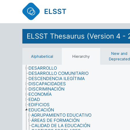
CUALIFICACIONES
CULTURA
ELSST
DAÑOS MATERIALES
DATOS
DEFENSA
DEGRADACIÓN MEDIOAMBIENTAL
DELITOS
ELSST Thesaurus (Version 4 - 
DEMENCIA SENIL
DEMOGRAFÍA
DEPORTE
DERECHO Y JUSTICIA
New and
Alphabetical
Hierarchy
DERECHOS Y PRIVILEGIOS
Deprecated
DESARME
DESARROLLO
DESARROLLO COMUNITARIO
DESCENDENCIA ILEGÍTIMA
DISCAPACIDADES
DISCRIMINACIÓN
ECONOMÍA
EDAD
EDIFICIOS
EDUCACIÓN
AGRUPAMIENTO EDUCATIVO
ÁREAS DE FORMACIÓN
CALIDAD DE LA EDUCACIÓN