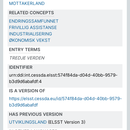
MOTTAKERLAND
RELATED CONCEPTS
ENDRINGSSAMFUNNET
FRIVILLIG ASSISTANSE
INDUSTRIALISERING
ØKONOMISK VEKST
ENTRY TERMS
TREDJE VERDEN
IDENTIFIER
urn:ddi:int.cessda.elsst:574f84da-d04d-40bb-9579-
b3d9d6abafdf:4
IS A VERSION OF
https://elsst.cessda.eu/id/574f84da-d04d-40bb-9579-
b3d9d6abafdf
HAS PREVIOUS VERSION
UTVIKLINGSLAND
(ELSST Version 3)