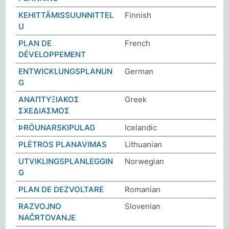
KEHITTÄMISSUUNNITTEL
Finnish
U
PLAN DE
French
DÉVELOPPEMENT
ENTWICKLUNGSPLANUN
German
G
ΑΝΑΠΤΥΞΙΑΚΟΣ
Greek
ΣΧΕΔΙΑΣΜΟΣ
ÞRÓUNARSKIPULAG
Icelandic
PLĖTROS PLANAVIMAS
Lithuanian
UTVIKLINGSPLANLEGGIN
Norwegian
G
PLAN DE DEZVOLTARE
Romanian
RAZVOJNO
Slovenian
NAČRTOVANJE