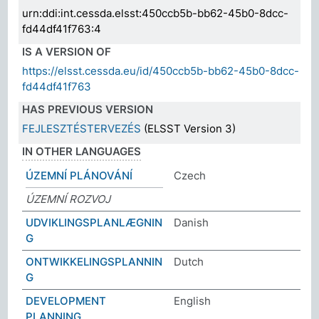
urn:ddi:int.cessda.elsst:450ccb5b-bb62-45b0-8dcc-
fd44df41f763:4
IS A VERSION OF
https://elsst.cessda.eu/id/450ccb5b-bb62-45b0-8dcc-
fd44df41f763
HAS PREVIOUS VERSION
FEJLESZTÉSTERVEZÉS
(ELSST Version 3)
IN OTHER LANGUAGES
ÚZEMNÍ PLÁNOVÁNÍ
Czech
ÚZEMNÍ ROZVOJ
UDVIKLINGSPLANLÆGNIN
Danish
G
ONTWIKKELINGSPLANNIN
Dutch
G
DEVELOPMENT
English
PLANNING