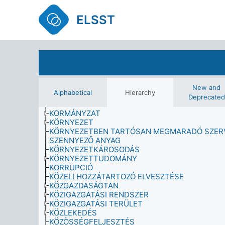
KARBANTARTÁS
KÁRTEVŐ
ELSST
KÉPESÍTÉS
KÉPESSÉG
KÉRDŐÍVES FELMÉRÉS
KISKERESKEDELMI SZOLGÁLTATÁS
KIZSÁKMÁNYOLÁS
KOGNITÍV FOLYAMAT
KÖLTSÉGVETÉS
KOMMUNIKÁCIÓS FOLYAMAT
New and
Alphabetical
Hierarchy
KONFLIKTUS
Deprecated
KORCSOPORT
KORMÁNYZAT
KÖRNYEZET
KÖRNYEZETBEN TARTÓSAN MEGMARADÓ SZER
SZENNYEZŐ ANYAG
KÖRNYEZETKÁROSODÁS
KÖRNYEZETTUDOMÁNY
KORRUPCIÓ
KÖZELI HOZZÁTARTOZÓ ELVESZTÉSE
KÖZGAZDASÁGTAN
KÖZIGAZGATÁSI RENDSZER
KÖZIGAZGATÁSI TERÜLET
KÖZLEKEDÉS
KÖZÖSSÉGFELJESZTÉS