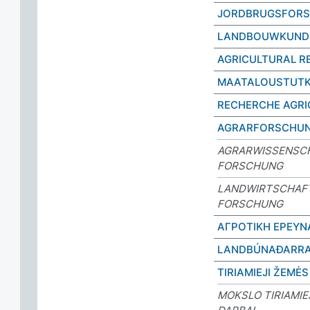
JORDBRUGSFORS
LANDBOUWKUNDI
AGRICULTURAL R
MAATALOUSTUTK
RECHERCHE AGRI
AGRARFORSCHU
AGRARWISSENSC
FORSCHUNG
LANDWIRTSCHAF
FORSCHUNG
ΑΓΡΟΤΙΚΗ ΕΡΕΥΝ
LANDBÚNAÐARRA
TIRIAMIEJI ŽEMĖS
MOKSLO TIRIAMIE