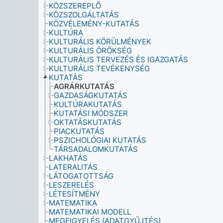
KÖZSZEREPLŐ
KÖZSZOLGÁLTATÁS
KÖZVÉLEMÉNY-KUTATÁS
KULTÚRA
KULTURÁLIS KÖRÜLMÉNYEK
KULTURÁLIS ÖRÖKSÉG
KULTURÁLIS TERVEZÉS ÉS IGAZGATÁS
KULTURÁLIS TEVÉKENYSÉG
KUTATÁS
AGRÁRKUTATÁS
GAZDASÁGKUTATÁS
KULTÚRAKUTATÁS
KUTATÁSI MÓDSZER
OKTATÁSKUTATÁS
PIACKUTATÁS
PSZICHOLÓGIAI KUTATÁS
TÁRSADALOMKUTATÁS
LAKHATÁS
LATERALITÁS
LÁTOGATOTTSÁG
LESZERELÉS
LÉTESÍTMÉNY
MATEMATIKA
MATEMATIKAI MODELL
MEGFIGYELÉS (ADATGYŰJTÉS)