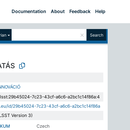
Documentation
About
Feedback
Help
×
ian
Search
ATÁS
NNOVÁCIÓ
.elsst:29b45024-7c23-43cf-a6c6-a2bc1c14f86a:4
da.eu/id/29b45024-7c23-43cf-a6c6-a2bc1c14f86a
LSST Version 3)
ZKUM
Czech