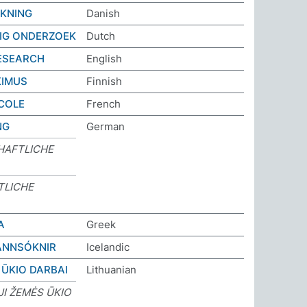
KNING
Danish
G ONDERZOEK
Dutch
ESEARCH
English
IMUS
Finnish
COLE
French
NG
German
HAFTLICHE
TLICHE
Α
Greek
NNSÓKNIR
Icelandic
 ŪKIO DARBAI
Lithuanian
JI ŽEMĖS ŪKIO