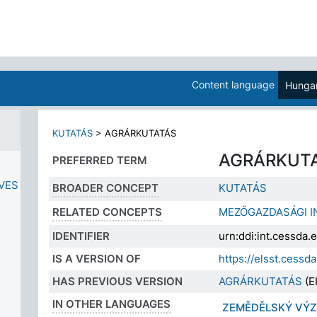
Content language
Hungar
KUTATÁS
>
AGRÁRKUTATÁS
AGRÁRKUT
PREFERRED TERM
VES
BROADER CONCEPT
KUTATÁS
RELATED CONCEPTS
MEZŐGAZDASÁGI I
IDENTIFIER
urn:ddi:int.cessda
IS A VERSION OF
https://elsst.cess
HAS PREVIOUS VERSION
AGRÁRKUTATÁS
(E
IN OTHER LANGUAGES
ZEMĚDĚLSKÝ VÝ