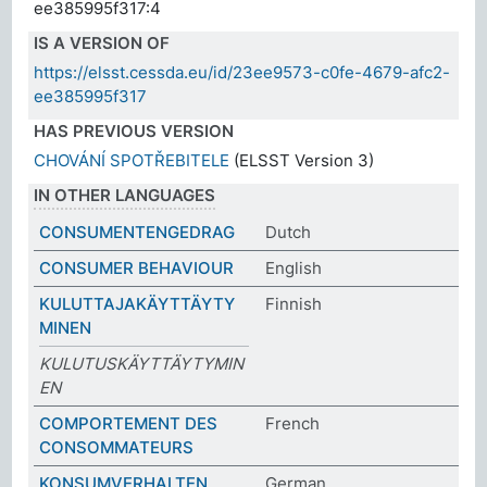
ee385995f317:4
IS A VERSION OF
https://elsst.cessda.eu/id/23ee9573-c0fe-4679-afc2-
ee385995f317
HAS PREVIOUS VERSION
CHOVÁNÍ SPOTŘEBITELE
(ELSST Version 3)
IN OTHER LANGUAGES
CONSUMENTENGEDRAG
Dutch
CONSUMER BEHAVIOUR
English
KULUTTAJAKÄYTTÄYTY
Finnish
MINEN
KULUTUSKÄYTTÄYTYMIN
EN
COMPORTEMENT DES
French
CONSOMMATEURS
KONSUMVERHALTEN
German