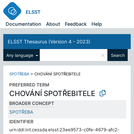
ELSST
Documentation
About
Feedback
Help
ELSST Thesaurus (Version 4 - 2023)
×
Any language
Search
SPOTŘEBA
>
CHOVÁNÍ SPOTŘEBITELE
PREFERRED TERM
CHOVÁNÍ SPOTŘEBITELE
BROADER CONCEPT
SPOTŘEBA
IDENTIFIER
urn:ddi:int.cessda.elsst:23ee9573-c0fe-4679-afc2-