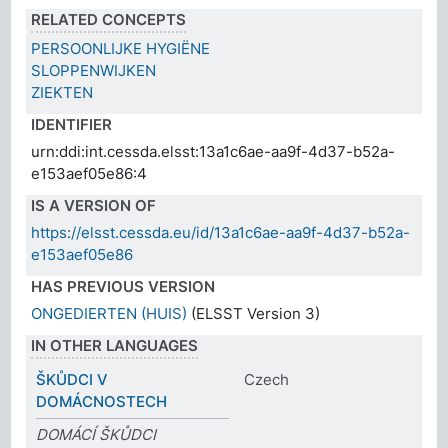
RELATED CONCEPTS
PERSOONLIJKE HYGIËNE
SLOPPENWIJKEN
ZIEKTEN
IDENTIFIER
urn:ddi:int.cessda.elsst:13a1c6ae-aa9f-4d37-b52a-
e153aef05e86:4
IS A VERSION OF
https://elsst.cessda.eu/id/13a1c6ae-aa9f-4d37-b52a-
e153aef05e86
HAS PREVIOUS VERSION
ONGEDIERTEN (HUIS)
(ELSST Version 3)
IN OTHER LANGUAGES
ŠKŮDCI V
Czech
DOMÁCNOSTECH
DOMÁCÍ ŠKŮDCI