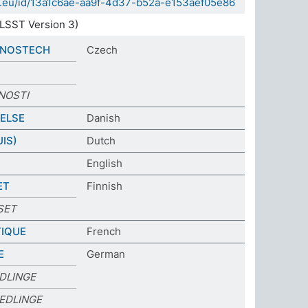
da.eu/id/13a1c6ae-aa9f-4d37-b52a-e153aef05e86
LSST Version 3)
CNOSTECH
Czech
NOSTI
OELSE
Danish
IS)
Dutch
English
ET
Finnish
SET
IQUE
French
E
German
DLINGE
EDLINGE