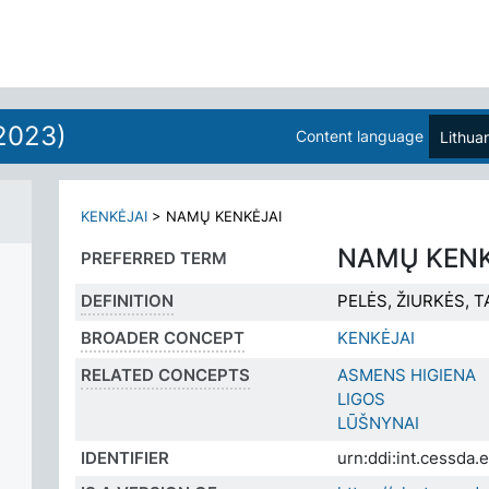
2023)
Content language
Lithua
KENKĖJAI
>
NAMŲ KENKĖJAI
NAMŲ KENK
PREFERRED TERM
DEFINITION
PELĖS, ŽIURKĖS, T
BROADER CONCEPT
KENKĖJAI
RELATED CONCEPTS
ASMENS HIGIENA
LIGOS
LŪŠNYNAI
IDENTIFIER
urn:ddi:int.cessda