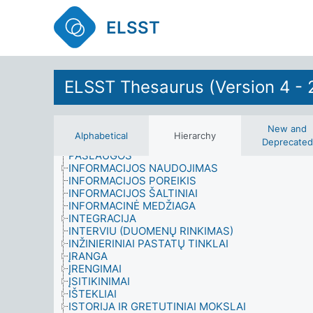
GINKLUOTOSIOS PAJĖGOS
GRUPĖS
ELSST
GYNYBA
GYVENIMO CIKLAS
GYVENIMO ISTORIJOS
GYVENIMO ĮVYKIAI
GYVENTOJAI
ELSST Thesaurus (Version 4 - 
GYVENTOJŲ MIGRACIJA
GYVENVIETĖS
GYVOSIOS GAMTOS MOKSLAI
New and
GYVŪNAI
Alphabetical
Hierarchy
INFORMACIJOS / BIBLIOTEKŲ SISTEMOS IR
Deprecated
PASLAUGOS
INFORMACIJOS NAUDOJIMAS
INFORMACIJOS POREIKIS
INFORMACIJOS ŠALTINIAI
INFORMACINĖ MEDŽIAGA
INTEGRACIJA
INTERVIU (DUOMENŲ RINKIMAS)
INŽINIERINIAI PASTATŲ TINKLAI
ĮRANGA
ĮRENGIMAI
ĮSITIKINIMAI
IŠTEKLIAI
ISTORIJA IR GRETUTINIAI MOKSLAI