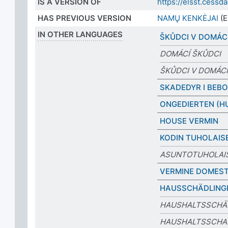
IS A VERSION OF
https://elsst.cess
HAS PREVIOUS VERSION
NAMŲ KENKĖJAI
(E
IN OTHER LANGUAGES
ŠKŮDCI V DOMÁ
DOMÁCÍ ŠKŮDCI
ŠKŮDCI V DOMÁC
SKADEDYR I BEB
ONGEDIERTEN (HU
HOUSE VERMIN
KODIN TUHOLAIS
ASUNTOTUHOLAI
VERMINE DOMEST
HAUSSCHÄDLING
HAUSHALTSSCHÄ
HAUSHALTSSCHA