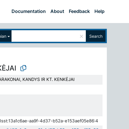
Documentation
About
Feedback
Help
×
nian
Search
ĖJAI
ARAKONAI, KANDYS IR KT. KENKĖJAI
.elsst:13a1c6ae-aa9f-4d37-b52a-e153aef05e86:4