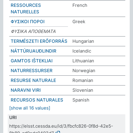
RESSOURCES
French
NATURELLES
ΦΥΣΙΚΟΙ ΠΟΡΟΙ
Greek
ΦΥΣΙΚΑ ΑΠΟΘΕΜΑΤΑ
TERMÉSZETI ERŐFORRÁS
Hungarian
NÁTTÚRUAUÐLINDIR
Icelandic
GAMTOS IŠTEKLIAI
Lithuanian
NATURRESSURSER
Norwegian
RESURSE NATURALE
Romanian
NARAVNI VIRI
Slovenian
RECURSOS NATURALES
Spanish
[show all 16 values]
URI
https://elsst.cessda.eu/id/3/fbcfc826-0f8d-42e5-