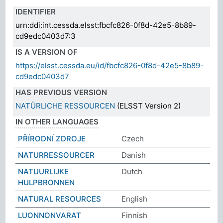
IDENTIFIER
urn:ddi:int.cessda.elsst:fbcfc826-0f8d-42e5-8b89-
cd9edc0403d7:3
IS A VERSION OF
https://elsst.cessda.eu/id/fbcfc826-0f8d-42e5-8b89-
cd9edc0403d7
HAS PREVIOUS VERSION
NATÜRLICHE RESSOURCEN
(ELSST Version 2)
IN OTHER LANGUAGES
PŘÍRODNÍ ZDROJE
Czech
NATURRESSOURCER
Danish
NATUURLIJKE
Dutch
HULPBRONNEN
NATURAL RESOURCES
English
LUONNONVARAT
Finnish