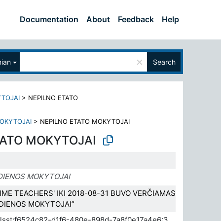
Documentation
About
Feedback
Help
×
nian
Search
TOJAI
>
NEPILNO ETATO
OKYTOJAI
>
NEPILNO ETATO MOKYTOJAI
TATO MOKYTOJAI
DIENOS MOKYTOJAI
IME TEACHERS' IKI 2018-08-31 BUVO VERČIAMAS
 DIENOS MOKYTOJAI”
.elsst:f6524c82-d1f6-480e-898d-7a8f0e17a4e6:3