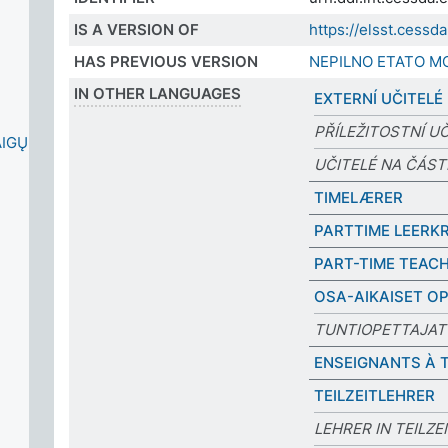
IS A VERSION OF
https://elsst.cess
HAS PREVIOUS VERSION
NEPILNO ETATO M
IN OTHER LANGUAGES
EXTERNÍ UČITELÉ
PŘÍLEŽITOSTNÍ U
AIGŲ
UČITELÉ NA ČÁS
TIMELÆRER
PARTTIME LEERK
PART-TIME TEAC
OSA-AIKAISET O
TUNTIOPETTAJAT
ENSEIGNANTS À 
TEILZEITLEHRER
LEHRER IN TEILZE