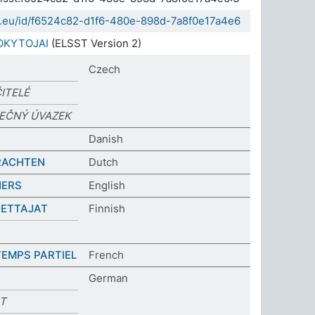
da.eu/id/f6524c82-d1f6-480e-898d-7a8f0e17a4e6
OKYTOJAI
(ELSST Version 2)
Czech
ČITELÉ
TEČNÝ ÚVAZEK
Danish
RACHTEN
Dutch
HERS
English
PETTAJAT
Finnish
TEMPS PARTIEL
French
German
IT