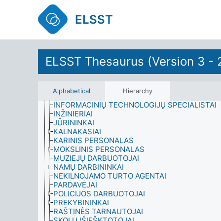
CIVILINĖ PARTNERYSTĖ
DAINININKAI
ELSST
DALYVAVIMAS
DARBAS IR UŽIMTUMAS
DARBUOTOJŲ PROFESIJOS
APSAUGOS DARBUOTOJAI
ELSST Thesaurus (Version 3 - 
ARCHITEKTAI
AUKLĖS
BIBLIOTEKININKAI
BUHALTERIAI
Alphabetical
Hierarchy
DOKININKAI
INFORMACINIŲ TECHNOLOGIJŲ SPECIALISTAI
INŽINIERIAI
JŪRININKAI
KALNAKASIAI
KARINIS PERSONALAS
MOKSLINIS PERSONALAS
MUZIEJŲ DARBUOTOJAI
NAMŲ DARBININKAI
NEKILNOJAMO TURTO AGENTAI
PARDAVĖJAI
POLICIJOS DARBUOTOJAI
PREKYBININKAI
RAŠTINĖS TARNAUTOJAI
SKOLŲ IŠIEŠKTOTOJAI