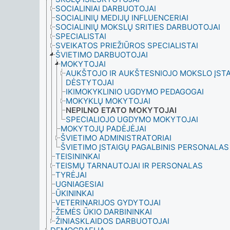
SOCIALINIAI DARBUOTOJAI
SOCIALINIŲ MEDIJŲ INFLUENCERIAI
SOCIALINIŲ MOKSLŲ SRITIES DARBUOTOJAI
SPECIALISTAI
SVEIKATOS PRIEŽIŪROS SPECIALISTAI
ŠVIETIMO DARBUOTOJAI
MOKYTOJAI
AUKŠTOJO IR AUKŠTESNIOJO MOKSLO ĮST
DĖSTYTOJAI
IKIMOKYKLINIO UGDYMO PEDAGOGAI
MOKYKLŲ MOKYTOJAI
NEPILNO ETATO MOKYTOJAI
SPECIALIOJO UGDYMO MOKYTOJAI
MOKYTOJŲ PADĖJĖJAI
ŠVIETIMO ADMINISTRATORIAI
ŠVIETIMO ĮSTAIGŲ PAGALBINIS PERSONALAS
TEISININKAI
TEISMŲ TARNAUTOJAI IR PERSONALAS
TYRĖJAI
UGNIAGESIAI
ŪKININKAI
VETERINARIJOS GYDYTOJAI
ŽEMĖS ŪKIO DARBININKAI
ŽINIASKLAIDOS DARBUOTOJAI