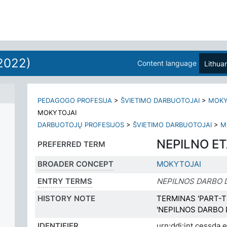
2022)
Content language
Lithua
PEDAGOGO PROFESIJA
>
ŠVIETIMO DARBUOTOJAI
>
MOKY
MOKYTOJAI
DARBUOTOJŲ PROFESIJOS
>
ŠVIETIMO DARBUOTOJAI
>
M
NEPILNO E
PREFERRED TERM
BROADER CONCEPT
MOKYTOJAI
ENTRY TERMS
NEPILNOS DARBO 
HISTORY NOTE
TERMINAS 'PART-T
'NEPILNOS DARBO
IDENTIFIER
urn:ddi:int.cessda