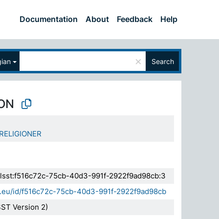
Documentation
About
Feedback
Help
×
ian
Search
ON
RELIGIONER
.elsst:f516c72c-75cb-40d3-991f-2922f9ad98cb:3
da.eu/id/f516c72c-75cb-40d3-991f-2922f9ad98cb
ST Version 2)