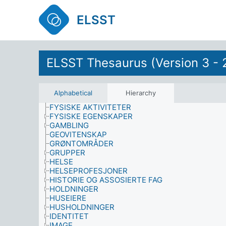
FORBRUKERTJENESTER
FORBRYTELSER
ELSST
FORRETNINGSVIRKSOMHET
FORSKNING
FORSVAR
FORVENTNING
ELSST Thesaurus (Version 3 - 
FOTOGRAFERING
FRITIDSAKTIVITETER
FRYNSEGODER
FYSIKK
Alphabetical
Hierarchy
FYSIOLOGISKE VIRKNINGER
FYSISKE AKTIVITETER
FYSISKE EGENSKAPER
GAMBLING
GEOVITENSKAP
GRØNTOMRÅDER
GRUPPER
HELSE
HELSEPROFESJONER
HISTORIE OG ASSOSIERTE FAG
HOLDNINGER
HUSEIERE
HUSHOLDNINGER
IDENTITET
IMAGE