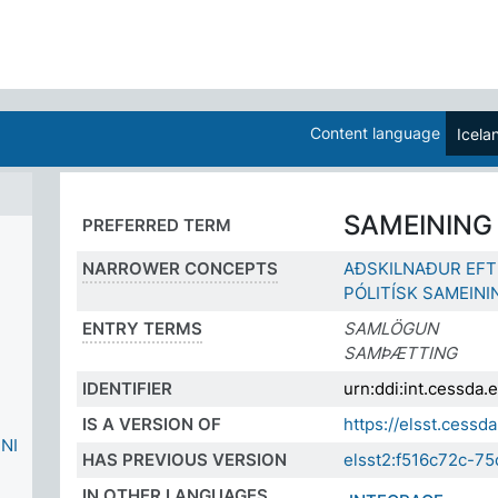
Content language
Icela
SAMEINING
PREFERRED TERM
NARROWER CONCEPTS
AÐSKILNAÐUR EF
PÓLITÍSK SAMEINI
ENTRY TERMS
SAMLÖGUN
SAMÞÆTTING
IDENTIFIER
urn:ddi:int.cessda
IS A VERSION OF
https://elsst.cess
NI
HAS PREVIOUS VERSION
elsst2:f516c72c-7
IN OTHER LANGUAGES