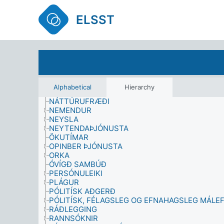
MAT (MÆLING)
MATUR OG NÆRING
ELSST
MEIÐSLI
MENNING
MENNINGARAÐSTÆÐUR
MENNINGARARFLEIFÐ
MENNINGARSTARFSEMI
MENNTUN
MISMUNUN
NÁMSSKIPULAG OG STJÓRNUN
Alphabetical
Hierarchy
NÁMSUMHVERFI
NÁTTÚRUFRÆÐI
NEMENDUR
NEYSLA
NEYTENDAÞJÓNUSTA
ÖKUTÍMAR
OPINBER ÞJÓNUSTA
ORKA
ÓVÍGÐ SAMBÚÐ
PERSÓNULEIKI
PLÁGUR
PÓLITÍSK AÐGERÐ
PÓLITÍSK, FÉLAGSLEG OG EFNAHAGSLEG MÁLEF
RÁÐLEGGING
RANNSÓKNIR