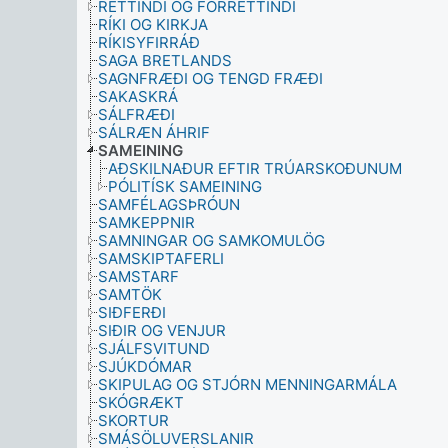
RÉTTINDI OG FORRÉTTINDI
RÍKI OG KIRKJA
RÍKISYFIRRÁÐ
SAGA BRETLANDS
SAGNFRÆÐI OG TENGD FRÆÐI
SAKASKRÁ
SÁLFRÆÐI
SÁLRÆN ÁHRIF
SAMEINING
AÐSKILNAÐUR EFTIR TRÚARSKOÐUNUM
PÓLITÍSK SAMEINING
SAMFÉLAGSÞRÓUN
SAMKEPPNIR
SAMNINGAR OG SAMKOMULÖG
SAMSKIPTAFERLI
SAMSTARF
SAMTÖK
SIÐFERÐI
SIÐIR OG VENJUR
SJÁLFSVITUND
SJÚKDÓMAR
SKIPULAG OG STJÓRN MENNINGARMÁLA
SKÓGRÆKT
SKORTUR
SMÁSÖLUVERSLANIR