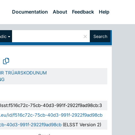
Documentation
About
Feedback
Help
×
ndic
Search
TIR TRÚARSKOÐUNUM
NG
.elsst:f516c72c-75cb-40d3-991f-2922f9ad98cb:3
da.eu/id/f516c72c-75cb-40d3-991f-2922f9ad98cb
5cb-40d3-991f-2922f9ad98cb
(ELSST Version 2)