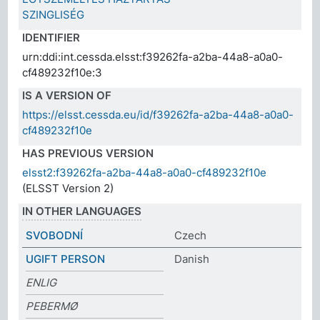
SZINGLISÉG
IDENTIFIER
urn:ddi:int.cessda.elsst:f39262fa-a2ba-44a8-a0a0-
cf489232f10e:3
IS A VERSION OF
https://elsst.cessda.eu/id/f39262fa-a2ba-44a8-a0a0-
cf489232f10e
HAS PREVIOUS VERSION
elsst2:f39262fa-a2ba-44a8-a0a0-cf489232f10e
(ELSST Version 2)
IN OTHER LANGUAGES
SVOBODNÍ
Czech
UGIFT PERSON
Danish
ENLIG
PEBERMØ